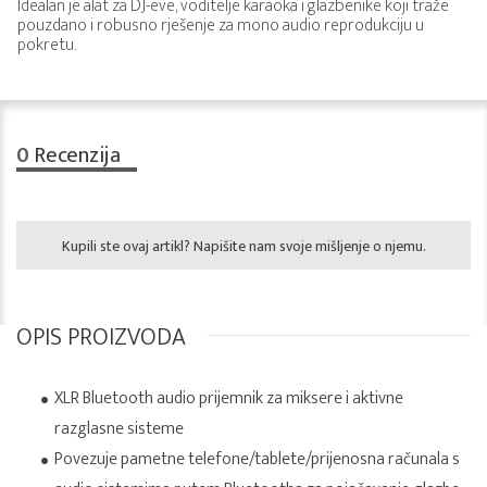
Idealan je alat za DJ-eve, voditelje karaoka i glazbenike koji traže
pouzdano i robusno rješenje za mono audio reprodukciju u
pokretu.
0
Recenzija
Kupili ste ovaj artikl? Napišite nam svoje mišljenje o njemu.
OPIS PROIZVODA
XLR Bluetooth audio prijemnik za miksere i aktivne
razglasne sisteme
Povezuje pametne telefone/tablete/prijenosna računala s