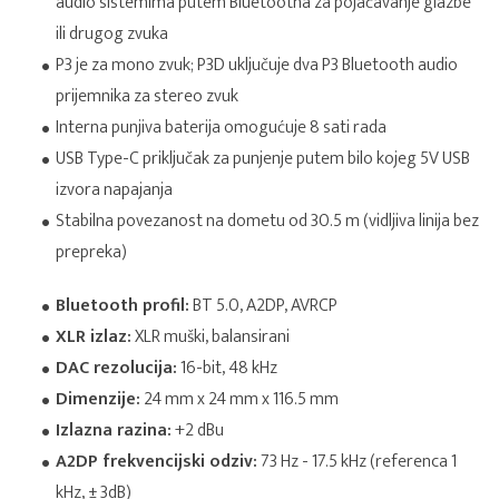
audio sistemima putem Bluetootha za pojačavanje glazbe
ili drugog zvuka
P3 je za mono zvuk; P3D uključuje dva P3 Bluetooth audio
prijemnika za stereo zvuk
Interna punjiva baterija omogućuje 8 sati rada
USB Type-C priključak za punjenje putem bilo kojeg 5V USB
izvora napajanja
Stabilna povezanost na dometu od 30.5 m (vidljiva linija bez
prepreka)
Bluetooth profil:
BT 5.0, A2DP, AVRCP
XLR izlaz:
XLR muški, balansirani
DAC rezolucija:
16-bit, 48 kHz
Dimenzije:
24 mm x 24 mm x 116.5 mm
Izlazna razina:
+2 dBu
A2DP frekvencijski odziv:
73 Hz - 17.5 kHz (referenca 1
kHz, ± 3dB)