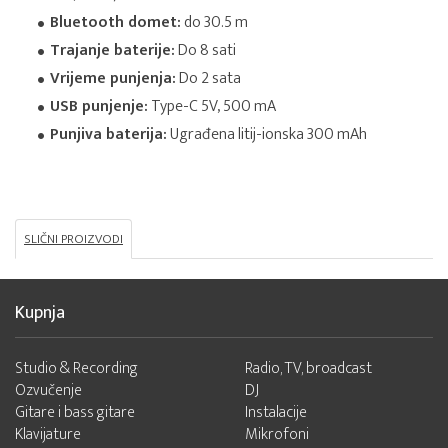
Bluetooth domet:
do 30.5 m
Trajanje baterije:
Do 8 sati
Vrijeme punjenja:
Do 2 sata
USB punjenje:
Type-C 5V, 500 mA
Punjiva baterija:
Ugrađena litij-ionska 300 mAh
SLIČNI PROIZVODI
Kupnja
Studio & Recording
Radio, TV, broadcast
Ozvučenje
DJ
Gitare i bass gitare
Instalacije
Klavijature
Mikrofoni