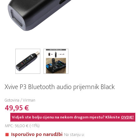
Xvive P3 Bluetooth audio prijemnik Black
Gotovina / Virman
49,95 €
Vidjeli ste bolju cijenu na nekom drugom mjestu? Kliknite
OVDJE!
MPC: 56,00 € (-11%)
Isporučivo po narudžbi
Na stanju u: