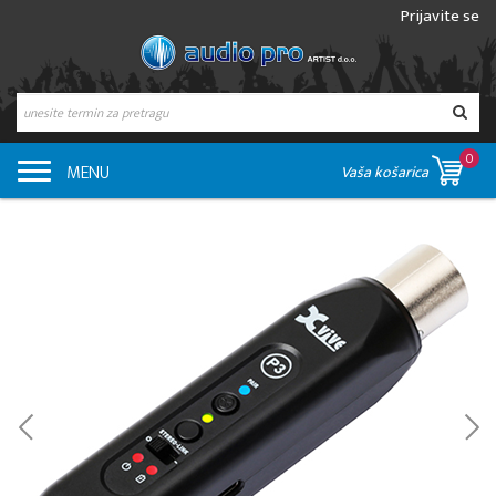
Prijavite se
0
MENU
Vaša košarica