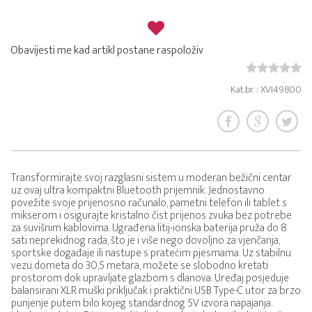
Obavijesti me kad artikl postane raspoloživ
Kat.br. : XVI49800
Transformirajte svoj razglasni sistem u moderan bežični centar
uz ovaj ultra kompaktni Bluetooth prijemnik. Jednostavno
povežite svoje prijenosno računalo, pametni telefon ili tablet s
mikserom i osigurajte kristalno čist prijenos zvuka bez potrebe
za suvišnim kablovima. Ugrađena litij-ionska baterija pruža do 8
sati neprekidnog rada, što je i više nego dovoljno za vjenčanja,
sportske događaje ili nastupe s pratećim pjesmama. Uz stabilnu
vezu dometa do 30,5 metara, možete se slobodno kretati
prostorom dok upravljate glazbom s dlanova. Uređaj posjeduje
balansirani XLR muški priključak i praktični USB Type-C utor za brzo
punjenje putem bilo kojeg standardnog 5V izvora napajanja.