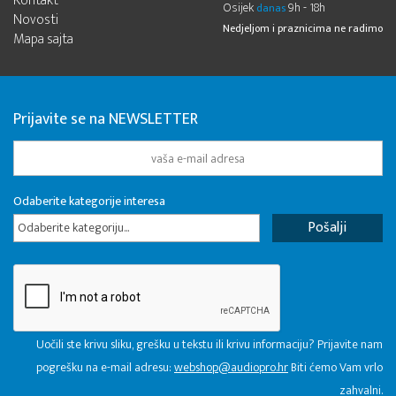
Kontakt
Osijek
9h - 18h
danas
Novosti
Nedjeljom i praznicima ne radimo
Mapa sajta
Prijavite se na NEWSLETTER
Odaberite kategorije interesa
Odaberite kategoriju...
Uočili ste krivu sliku, grešku u tekstu ili krivu informaciju? Prijavite nam
pogrešku na e-mail adresu:
webshop@audiopro.hr
Biti ćemo Vam vrlo
zahvalni.