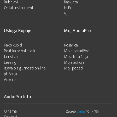
Bubnjevi
Rasvjeta
Ostali instrumenti
Hi-Fi
VJ
Usluga Kupnje
Moj AudioPro
Kako kupiti
Košarica
Politika privatnosti
Moje narudžbe
Jamstvo
Moja lista želja
Leasing
Moje aukcije
Izjava o sigurnosti on-line
Moji podaci
plaćanja
Aukcije
AudioPro Info
O nama
Zagreb
10h - 18h
danas