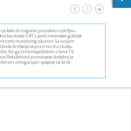
n je kako bi osigurao pouzdanu i izdržljivu
kra bez kisika (OFC), jamči minimalan gubitak
a precizno monitoring iskustvo. Sa svojom
odu kretanja na pozornici ili u studiju.
čke, što ga čini kompatibilnim s Xvive T9
ca. Fleksibilnost povezivanja dodatno je
pterom, omogućujući spajanje na širok