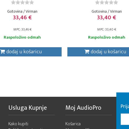
Gotovina / Virman
Gotovina / Virman
33,46 €
33,40 €
MPC: 33,46 €
MPC: 33,40 €
Raspoloživo odmah
Raspoloživo odmah
dodaj u košaricu
dodaj u košaricu
Pri
Usluga Kupnje
Moj AudioPro
Kako kupiti
Košarica