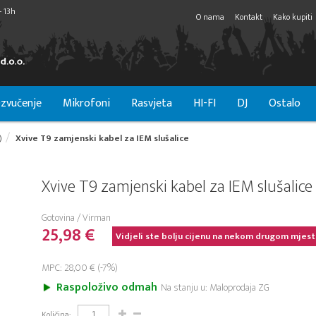
- 13h
O nama
Kontakt
Kako kupiti
zvučenje
Mikrofoni
Rasvjeta
HI-FI
DJ
Ostalo
)
Xvive T9 zamjenski kabel za IEM slušalice
Xvive T9 zamjenski kabel za IEM slušalice
Gotovina / Virman
25,98 €
Vidjeli ste bolju cijenu na nekom drugom mjest
MPC: 28,00 € (-7%)
Raspoloživo odmah
Na stanju u: Maloprodaja ZG
Količina: