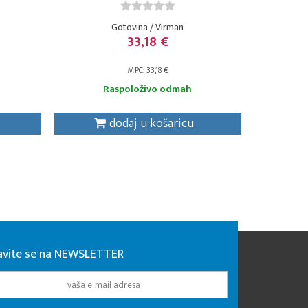
Gotovina / Virman
33,18 €
MPC: 33,18 €
Raspoloživo odmah
dodaj u košaricu
javite se na NEWSLETTER