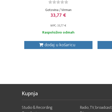
Gotovina / Virman
33,77 €
MPC: 33,77 €
Raspoloživo odmah
dodaj u košaricu
Kupnja
Studio & Recording
Radio, TV, broadcast