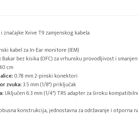
e i značajke Xvive T9 zamjenskog kabela:
ski kabel za In-Ear monitore (IEM)
:
Bakar bez kisika (OFC) za vrhunsku provodljivost i smanje
40 cm
alice:
0.78 mm 2-pinski konektori
vor zvuka:
3.5 mm (1/8") priključak
a:
Uključen 6.3 mm (1/4") TRS adapter za široku kompatibil
robusna konstrukcija, jednostavna za održavanje i otporna n