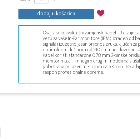
dodaj u košaricu
Ovaj visokokvalitetni zamjenski kabel T9 dizajnira
vezu za vaše In-Ear monitore (IEM). Izrađen od ba
signala i izuzetno jasan prijenos zvuka, ključan z
optimalnom dužinom od 140 cm, nudi dovoljnu slob
Kabel koristi standardne 0.78 mm 2-pinske priklju
monitorima, ali i mnogim drugim modelima slušali
poboljšana priloženim 3.5 mm na 6.3 mm TRS ada
raspon profesionalne opreme.