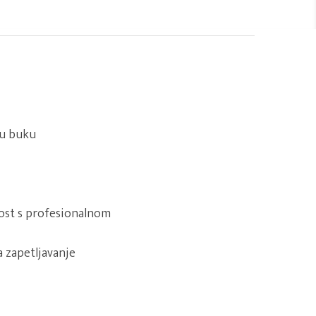
nu buku
nost s profesionalnom
a zapetljavanje