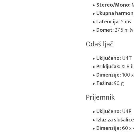
Stereo/Mono:
M
Ukupna harmonij
Latencija:
5 ms
Domet:
27.5 m (vi
Odašiljač
Uključeno:
U4T
Priključak:
XLR i
Dimenzije:
100 x
Težina:
90 g
Prijemnik
Uključeno:
U4R
Izlaz za slušalice
Dimenzije:
60 x 