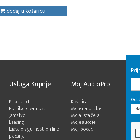
dodaj u košaricu
Pri
Usluga Kupnje
Moj AudioPro
Odab
Kako kupiti
Košarica
Politika privatnosti
Moje narudžbe
Odab
Jamstvo
Moja lista želja
Leasing
Moje aukcije
Izjava o sigurnosti on-line
Moji podaci
plaćanja