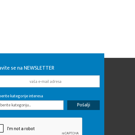
javite se na NEWSLETTER
erite kategorije interesa
erite kategoriju...