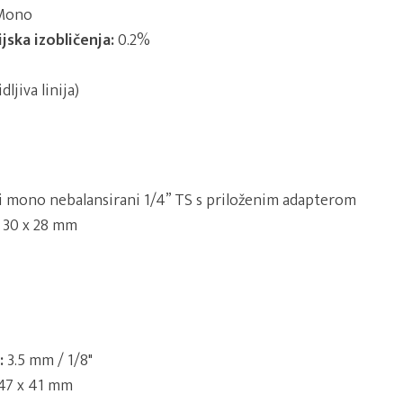
ono
ska izobličenja:
0.2%
dljiva linija)
li mono nebalansirani 1/4” TS s priloženim adapterom
 30 x 28 mm
:
3.5 mm / 1/8"
47 x 41 mm