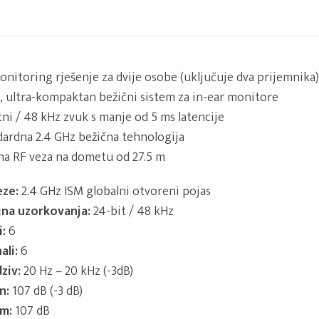
onitoring rješenje za dvije osobe (uključuje dva prijemnika)
, ultra-kompaktan bežični sistem za in-ear monitore
tni / 48 kHz zvuk s manje od 5 ms latencije
ndardna 2.4 GHz bežična tehnologija
na RF veza na dometu od 27.5 m
eze:
2.4 GHz ISM globalni otvoreni pojas
ina uzorkovanja:
24-bit / 48 kHz
i:
6
ali:
6
ziv:
20 Hz – 20 kHz (-3dB)
n:
107 dB (-3 dB)
um:
107 dB