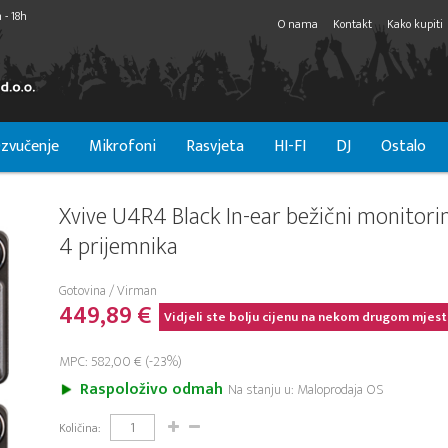
 - 18h
O nama
Kontakt
Kako kupiti
zvučenje
Mikrofoni
Rasvjeta
HI-FI
DJ
Ostalo
Xvive U4R4 Black In-ear bežični monitori
4 prijemnika
Gotovina / Virman
449,89 €
Vidjeli ste bolju cijenu na nekom drugom mjest
MPC: 582,00 € (-23%)
Raspoloživo odmah
Na stanju u: Maloprodaja OS
Količina: