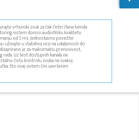
urajte vrhunski zvuk za čak četiri člana benda
oring sistem donosi audiofilsku kvalitetu
u manju od 5 ms. Jednostavno povežite
a i uživajte u stabilnoj vezi na udaljenosti do
dizajnirano je za maksimalnu prenosivost,
g rada. Uz šest dostupnih kanala na
ristalno čistu kontrolu zvuka na svakoj
učka, što ovaj sistem čini savršenim