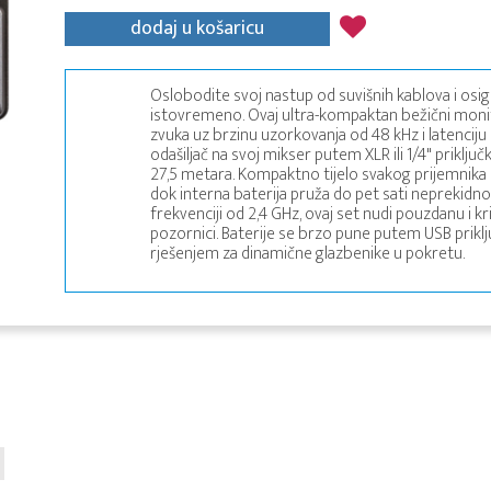
dodaj u košaricu
Oslobodite svoj nastup od suvišnih kablova i osig
istovremeno. Ovaj ultra-kompaktan bežični monit
zvuka uz brzinu uzorkovanja od 48 kHz i latencij
odašiljač na svoj mikser putem XLR ili 1/4" priključk
27,5 metara. Kompaktno tijelo svakog prijemnika 
dok interna baterija pruža do pet sati neprekidno
frekvenciji od 2,4 GHz, ovaj set nudi pouzdanu i k
pozornici. Baterije se brzo pune putem USB priklj
rješenjem za dinamične glazbenike u pokretu.