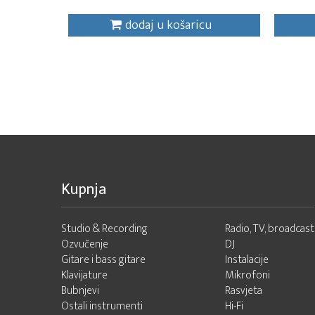
dodaj u košaricu
Kupnja
Studio & Recording
Radio, TV, broadcast
Ozvučenje
DJ
Gitare i bass gitare
Instalacije
Klavijature
Mikrofoni
Bubnjevi
Rasvjeta
Ostali instrumenti
Hi-Fi