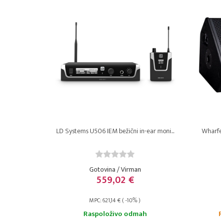
LD Systems U506 IEM bežični in-ear moni...
Wharfed
Gotovina / Virman
559,02 €
MPC: 621,14 € ( -10% )
Raspoloživo odmah