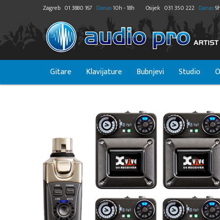
Zagreb
01 3880 167
Danas
10h - 18h
Osijek
031 350 222
Danas
9h
Gitare
Klavijature
Bubnjevi
Studio
O