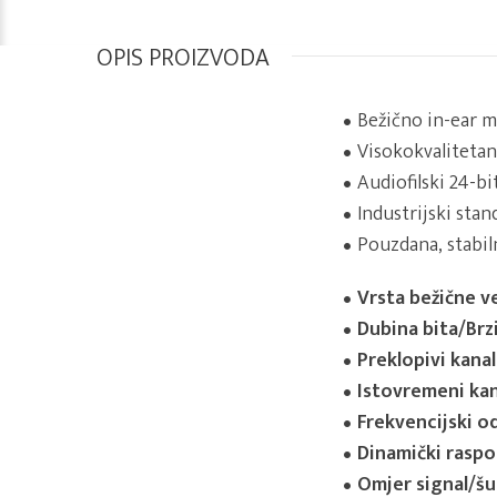
OPIS PROIZVODA
Bežično in-ear m
Visokokvalitetan
Audiofilski 24-bi
Industrijski sta
Pouzdana, stabil
Vrsta bežične v
Dubina bita/Brz
Preklopivi kanal
Istovremeni kan
Frekvencijski od
Dinamički raspo
Omjer signal/š