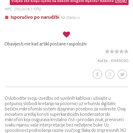
Vidjeli ste bolju cijenu na nekom drugom mjestu? Kliknite
OVDJE!
MPC: 250,00 € (-13%)
Isporučivo po narudžbi
Na stanju u:
Obavijesti me kad artikl postane raspoloživ
Kat.br. : XVI49090
Oslobodite svoju izvedbu od suvišnih kablova i uživajte u
potpunoj slobodi kretanja na pozornici uz vrhunski digitalni
bežični mikrofonski sistem dizajniran posebno za violiniste. Ovaj
inovativni uređaj koristi superkardioidni kondenzatorski
mikrofon koji osigurava kristalno čist i prirodan zvuk, prenoseći
svaku nijansu vaše interpretacije bez neželjene buke. Uz
sposobnost podnošenja razine zvučnog tlaka do impresivnih 142