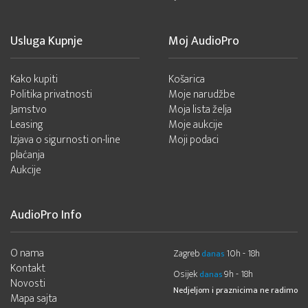
Usluga Kupnje
Moj AudioPro
Kako kupiti
Košarica
Politika privatnosti
Moje narudžbe
Jamstvo
Moja lista želja
Leasing
Moje aukcije
Izjava o sigurnosti on-line
Moji podaci
plaćanja
Aukcije
AudioPro Info
O nama
Zagreb
10h - 18h
danas
Kontakt
Osijek
9h - 18h
danas
Novosti
Nedjeljom i praznicima ne radimo
Mapa sajta