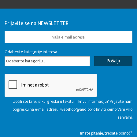
Prijavite se na NEWSLETTER
Odaberite kategorije interesa
Odaberite kategoriju...
Uočili ste krivu sliku, grešku u tekstu ili krivu informaciju? Prijavite nam
pogrešku na e-mail adresu:
webshop@audiopro.hr
Biti ćemo Vam vrlo
zahvalni.
​Imate pitanje, trebate pomoć?