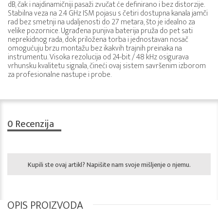
dB, čak i najdinamičniji pasaži zvučat će definirano i bez distorzije.
Stabilna veza na 2.4 GHz ISM pojasu s četiri dostupna kanala jamči
rad bez smetnji na udaljenosti do 27 metara, što je idealno za
velike pozornice. Ugrađena punjiva baterija pruža do pet sati
neprekidnog rada, dok priložena torba i jednostavan nosač
omogućuju brzu montažu bez ikakvih trajnih preinaka na
instrumentu. Visoka rezolucija od 24-bit / 48 kHz osigurava
vrhunsku kvalitetu signala, čineći ovaj sistem savršenim izborom
za profesionalne nastupe i probe.
0
Recenzija
Kupili ste ovaj artikl? Napišite nam svoje mišljenje o njemu.
OPIS PROIZVODA