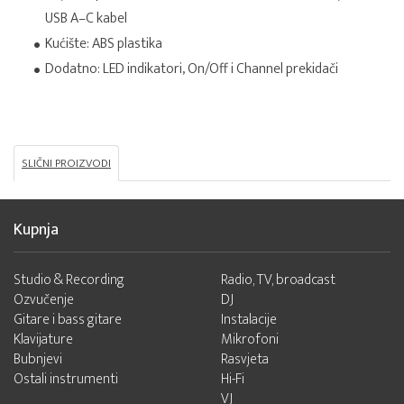
USB A–C kabel
Kućište: ABS plastika
Dodatno: LED indikatori, On/Off i Channel prekidači
SLIČNI PROIZVODI
Kupnja
Studio & Recording
Radio, TV, broadcast
Ozvučenje
DJ
Gitare i bass gitare
Instalacije
Klavijature
Mikrofoni
Bubnjevi
Rasvjeta
Ostali instrumenti
Hi-Fi
VJ