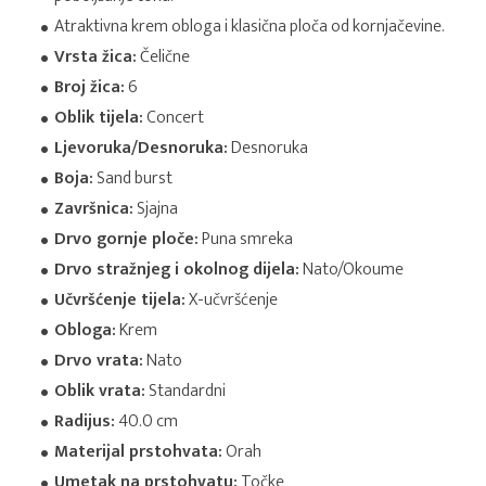
Atraktivna krem obloga i klasična ploča od kornjačevine.
Vrsta žica:
Čelične
Broj žica:
6
Oblik tijela:
Concert
Ljevoruka/Desnoruka:
Desnoruka
Boja:
Sand burst
Završnica:
Sjajna
Drvo gornje ploče:
Puna smreka
Drvo stražnjeg i okolnog dijela:
Nato/Okoume
Učvršćenje tijela:
X-učvršćenje
Obloga:
Krem
Drvo vrata:
Nato
Oblik vrata:
Standardni
Radijus:
40.0 cm
Materijal prstohvata:
Orah
Umetak na prstohvatu:
Točke