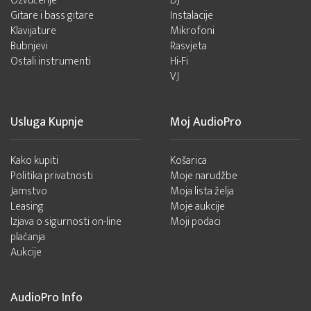
Ozvučenje
DJ
Gitare i bass gitare
Instalacije
Klavijature
Mikrofoni
Bubnjevi
Rasvjeta
Ostali instrumenti
Hi-Fi
VJ
Usluga Kupnje
Moj AudioPro
Kako kupiti
Košarica
Politika privatnosti
Moje narudžbe
Jamstvo
Moja lista želja
Leasing
Moje aukcije
Izjava o sigurnosti on-line
Moji podaci
plaćanja
Aukcije
AudioPro Info