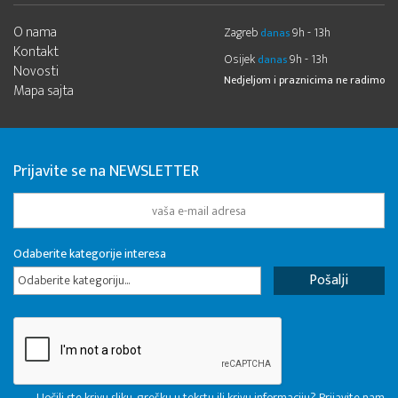
O nama
Zagreb
9h - 13h
danas
Kontakt
Osijek
9h - 13h
danas
Novosti
Nedjeljom i praznicima ne radimo
Mapa sajta
Prijavite se na NEWSLETTER
Odaberite kategorije interesa
Odaberite kategoriju...
Uočili ste krivu sliku, grešku u tekstu ili krivu informaciju? Prijavite nam