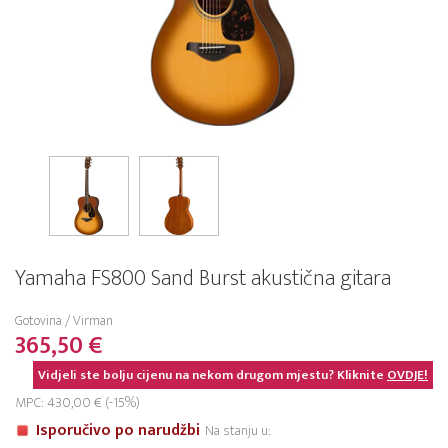
Yamaha FS800 Sand Burst akustična gitara
Gotovina / Virman
365,50 €
Vidjeli ste bolju cijenu na nekom drugom mjestu? Kliknite
OVDJE!
MPC: 430,00 € (-15%)
Isporučivo po narudžbi
Na stanju u: