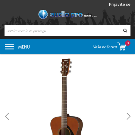
Prijavite se
0
MENU
Vaša košarica