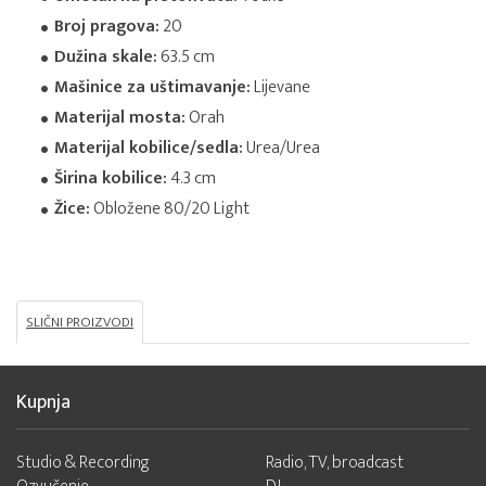
Broj pragova:
20
Dužina skale:
63.5 cm
Mašinice za uštimavanje:
Lijevane
Materijal mosta:
Orah
Materijal kobilice/sedla:
Urea/Urea
Širina kobilice:
4.3 cm
Žice:
Obložene 80/20 Light
SLIČNI PROIZVODI
Kupnja
Studio & Recording
Radio, TV, broadcast