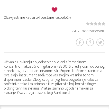
Obavijesti me kad artikl postane raspoloživ
Kat.br. : 900FS800SDBII
Uživanje u sviranju po jedinstvenoj cijeni s Yamahinom
koncertnom akustičnom gitarom FS800! S prednjicom od punog
smrekinog drveta i laminiranom stražnjom i bočnim stranicama
ovaj sjajni instrument zadivit će vas svojim krasnim tonom i
disperzijom zvuka. Zbog svog tanjeg tijela pogodan je kako za
početnike tako i za snimanje ili za gitariste koji koriste finger-
picking tehniku sviranja. Vrat je iznimno ugodan i mekan za
sviranje. Ova verzija dolazi u boji Sand burst.