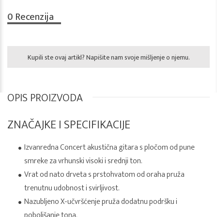
0
Recenzija
Kupili ste ovaj artikl? Napišite nam svoje mišljenje o njemu.
OPIS PROIZVODA
ZNAČAJKE I SPECIFIKACIJE
Izvanredna Concert akustična gitara s pločom od pune
smreke za vrhunski visoki i srednji ton.
Vrat od nato drveta s prstohvatom od oraha pruža
trenutnu udobnost i svirljivost.
Nazubljeno X-učvršćenje pruža dodatnu podršku i
poboljšanje tona.