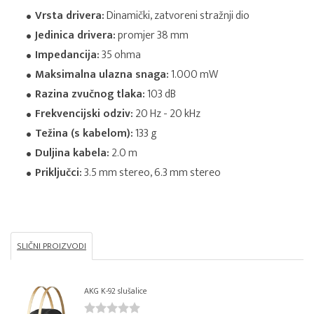
Vrsta drivera:
Dinamički, zatvoreni stražnji dio
Jedinica drivera:
promjer 38 mm
Impedancija:
35 ohma
Maksimalna ulazna snaga:
1.000 mW
Razina zvučnog tlaka:
103 dB
Frekvencijski odziv:
20 Hz - 20 kHz
Težina (s kabelom):
133 g
Duljina kabela:
2.0 m
Priključci:
3.5 mm stereo, 6.3 mm stereo
SLIČNI PROIZVODI
AKG K-92 slušalice