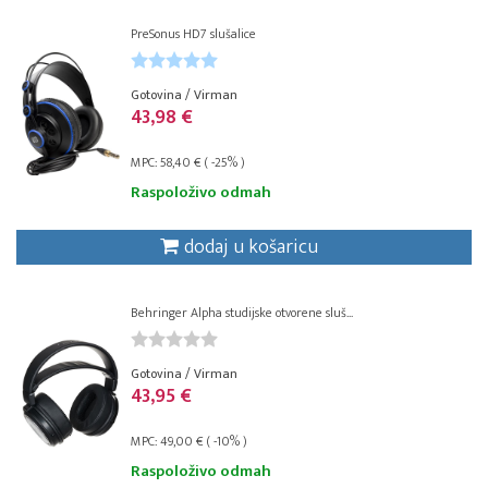
PreSonus HD7 slušalice
Gotovina / Virman
43,98 €
MPC: 58,40 € ( -25% )
Raspoloživo odmah
dodaj u košaricu
Behringer Alpha studijske otvorene sluš...
Gotovina / Virman
43,95 €
MPC: 49,00 € ( -10% )
Raspoloživo odmah