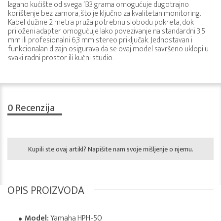
lagano kućište od svega 133 grama omogućuje dugotrajno
korištenje bez zamora, što je ključno za kvalitetan monitoring.
Kabel dužine 2 metra pruža potrebnu slobodu pokreta, dok
priloženi adapter omogućuje lako povezivanje na standardni 3,5
mm ili profesionalni 6,3 mm stereo priključak. Jednostavan i
funkcionalan dizajn osigurava da se ovaj model savršeno uklopi u
svaki radni prostor ili kućni studio.
0
Recenzija
Kupili ste ovaj artikl? Napišite nam svoje mišljenje o njemu.
OPIS PROIZVODA
Model:
Yamaha HPH-50