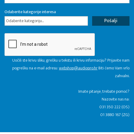
Odaberite kategorije interesa
Odaberite kategoriju...
Uočili ste krivu sliku, grešku u tekstu ili krivu informaciju? Prijavite nam
pogrešku na e-mail adresu:
webshop@audiopro.hr
Biti ćemo Vam vrlo
zahvalni.
​Imate pitanje, trebate pomoć?
Nazovite nas na:
031 350 222 (OS)
01 3880 167 (ZG)