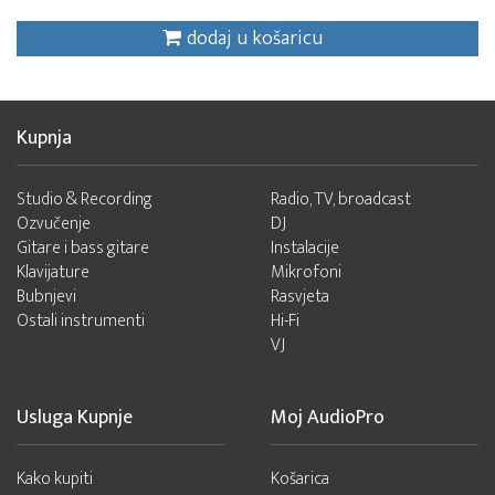
dodaj u košaricu
Kupnja
Studio & Recording
Radio, TV, broadcast
Ozvučenje
DJ
Gitare i bass gitare
Instalacije
Klavijature
Mikrofoni
Bubnjevi
Rasvjeta
Ostali instrumenti
Hi-Fi
VJ
Usluga Kupnje
Moj AudioPro
Kako kupiti
Košarica