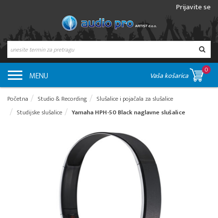
Prijavite se
0
MENU
Vaša košarica
Početna
Studio & Recording
Slušalice i pojačala za slušalice
Studijske slušalice
Yamaha HPH-50 Black naglavne slušalice