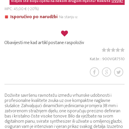
Vidjeli ste bolju cijenu na nekom drugom mjestu? Kliknite
OVDJE!
MPC: 45,00 € (-20%)
Isporučivo po narudžbi
Na stanju u:
Obavijesti me kad artikl postane raspoloživ
Kat.br. : 900VGR7510
Doživite savršenu ravnotežu između vrhunske udobnosti i
profesionalne kvalitete zvuka uz ove kompaktne naglavne
slušalice. Zahvaljujući dinamičkim jedinicama promjera 38 mm i
zatvorenom stražnjem dijelu, one isporučuju precizno definiran
bas i kristalno čiste visoke tonove. Bilo da vježbate na svom
digitalnom pianu, svirate synthesizer ili uživate u omiljenoj glazbi,
osiguran vam je intenzivan i vjeran prikaz svakog detalja. Izuzetno