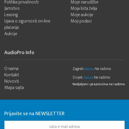
Politika privatnosti
Moje narudžbe
Jamstvo
Moja lista želja
Leasing
Moje aukcije
Izjava o sigurnosti on-line
Moji podaci
plaćanja
Aukcije
AudioPro Info
O nama
Zagreb
Ne radimo
danas
Kontakt
Osijek
Ne radimo
danas
Novosti
Nedjeljom i praznicima ne radimo
Mapa sajta
Prijavite se na NEWSLETTER