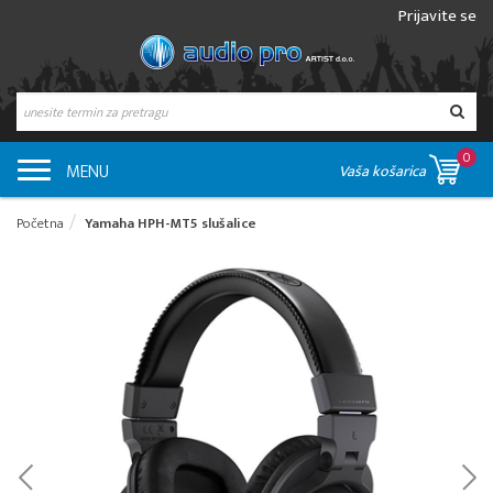
Prijavite se
0
MENU
Vaša košarica
Početna
Yamaha HPH-MT5 slušalice