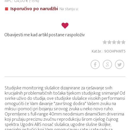
MPC: 124,00 € (-15%)
Isporučivo po narudžbi
Na stanju u:
Obavijesti me kad artikl postane raspoloživ
Kat.br. : 900HPHMT5
Studijske monitoring slušalice dizajnirane za rješavanje svih
krucijalnih problematičnih točaka tijekom studijskog snimanja! Od
svirke uživo do studija, ove studijske slušalice visokih performansi
omogućiti će Vam davanje "završnog dodira" Vašem zvuku na
miksu i pomoći pri bojanju sirovog zvuka u neko novo ruho.
Opremljene s full-range 40mm neodimium dinamičkim driverima
koji pružaju preciznu zvučnu reprodukciju širom cijelog čujnog
spektra. Ugodni ABS nosač slušalica, ugodne slušne školjke,
specijalni jastučići koji Vam omogućavaju sate i sate rada sa