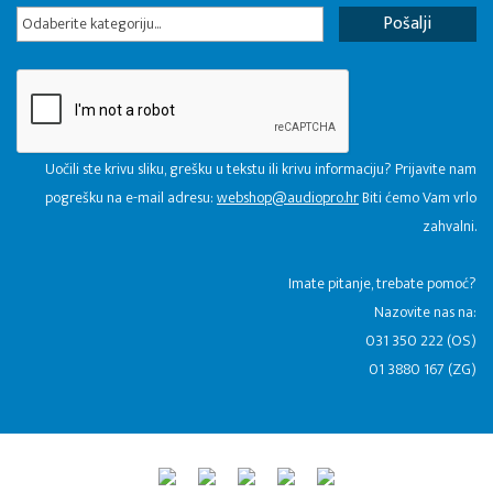
Odaberite kategoriju...
Uočili ste krivu sliku, grešku u tekstu ili krivu informaciju? Prijavite nam
pogrešku na e-mail adresu:
webshop@audiopro.hr
Biti ćemo Vam vrlo
zahvalni.
​Imate pitanje, trebate pomoć?
Nazovite nas na:
031 350 222 (OS)
01 3880 167 (ZG)