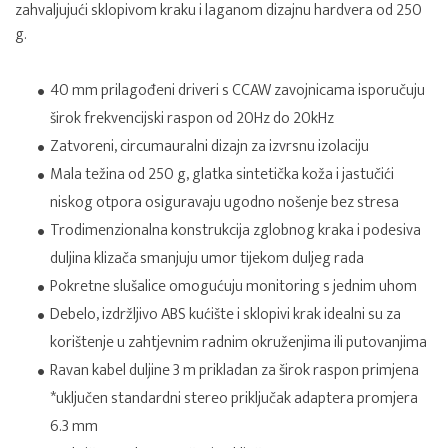
zahvaljujući sklopivom kraku i laganom dizajnu hardvera od 250
g.
40 mm prilagođeni driveri s CCAW zavojnicama isporučuju
širok frekvencijski raspon od 20Hz do 20kHz
Zatvoreni, circumauralni dizajn za izvrsnu izolaciju
Mala težina od 250 g, glatka sintetička koža i jastučići
niskog otpora osiguravaju ugodno nošenje bez stresa
Trodimenzionalna konstrukcija zglobnog kraka i podesiva
duljina klizača smanjuju umor tijekom duljeg rada
Pokretne slušalice omogućuju monitoring s jednim uhom
Debelo, izdržljivo ABS kućište i sklopivi krak idealni su za
korištenje u zahtjevnim radnim okruženjima ili putovanjima
Ravan kabel duljine 3 m prikladan za širok raspon primjena
*uključen standardni stereo priključak adaptera promjera
6.3 mm