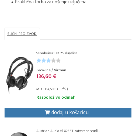
Praktična torba za nošenje uključena
SLIČNI PROIZVODI
Sennheiser HD 25 slušalice
Gotovina / Virman
136,60 €
MPC: 164,58 € ( -17% )
Raspoloživo odmah
dodaj u košaricu
Austrian Audio Hi-X25BT zatvorene studi...