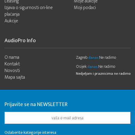
Leasing
Moje aukcije
Izjava o sigurnosti on-line
Moji podaci
plaćanja
Aukcije
AudioPro Info
O nama
Zagreb
Ne radimo
danas
Kontakt
Osijek
Ne radimo
danas
Novosti
Nedjeljom i praznicima ne radimo
Mapa sajta
Prijavite se na NEWSLETTER
Odaberite kategorije interesa