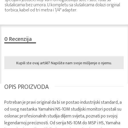
slušalicama bez umora. U kompletu sa slušalicama dolazi original
torbica, kabel od tri metra i 1/4" adapter.
0
Recenzija
Kupili ste ovaj artikl? Napišite nam svoje mišljenje o njemu.
OPIS PROIZVODA
Potreban je pravi original da bi se postao industrijski standard, a
od svog nastanka Yamahini NS-10M studijski monitori postali su
oslonac profesionalnih studija diljem svijeta, poznati po svojoj
legendarnoj preciznosti. Od serija NS-10M do MSP i HS, Yamaha