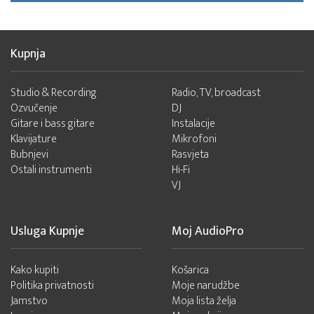
Kupnja
Studio & Recording
Radio, TV, broadcast
Ozvučenje
DJ
Gitare i bass gitare
Instalacije
Klavijature
Mikrofoni
Bubnjevi
Rasvjeta
Ostali instrumenti
Hi-Fi
VJ
Usluga Kupnje
Moj AudioPro
Kako kupiti
Košarica
Politika privatnosti
Moje narudžbe
Jamstvo
Moja lista želja