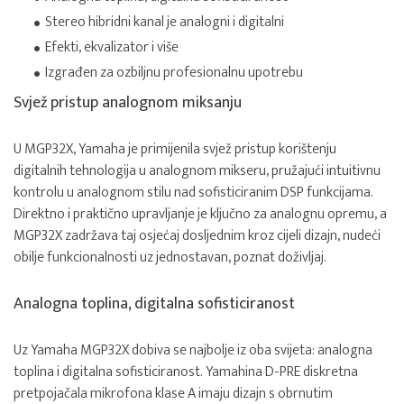
Stereo hibridni kanal je analogni i digitalni
Efekti, ekvalizator i više
Izgrađen za ozbiljnu profesionalnu upotrebu
Svjež pristup analognom miksanju
U MGP32X, Yamaha je primijenila svjež pristup korištenju
digitalnih tehnologija u analognom mikseru, pružajući intuitivnu
kontrolu u analognom stilu nad sofisticiranim DSP funkcijama.
Direktno i praktično upravljanje je ključno za analognu opremu, a
MGP32X zadržava taj osjećaj dosljednim kroz cijeli dizajn, nudeći
obilje funkcionalnosti uz jednostavan, poznat doživljaj.
Analogna toplina, digitalna sofisticiranost
Uz Yamaha MGP32X dobiva se najbolje iz oba svijeta: analogna
toplina i digitalna sofisticiranost. Yamahina D-PRE diskretna
pretpojačala mikrofona klase A imaju dizajn s obrnutim