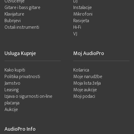
Ozvučenje
DJ
Gitare i bass gitare
Instalacije
Klavijature
Mikrofoni
Bubnjevi
Rasvjeta
Ostali instrumenti
Hi-Fi
VJ
Usluga Kupnje
Moj AudioPro
Kako kupiti
Košarica
Politika privatnosti
Moje narudžbe
Jamstvo
Moja lista želja
Leasing
Moje aukcije
Izjava o sigurnosti on-line
Moji podaci
plaćanja
Aukcije
AudioPro Info