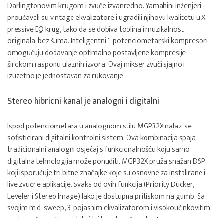
Darlingtonovim krugom i zvuče izvanredno. Yamahini inženjeri
proučavali su vintage ekvalizatore i ugradili njihovu kvalitetu u X-
pressive EQ krug, tako da se dobiva toplina i muzikalnost
originala, bez šuma. Inteligentni 1-potenciometarski kompresori
omogućuju dodavanje optimalno postavljene kompresije
širokom rasponu ulaznih izvora. Ovaj mikser zvuči sjajno i
izuzetno je jednostavan za rukovanje.
Stereo hibridni kanal je analogni i digitalni
Ispod potenciometara u analognom stilu MGP32X nalazi se
sofisticirani digitalni kontrolni sistem. Ova kombinacija spaja
tradicionalni analogni osjećaj s funkcionalnošću koju samo
digitalna tehnologija može ponuditi. MGP32X pruža snažan DSP
koji isporučuje tri bitne značajke koje su osnovne za instalirane i
live zvučne aplikacije. Svaka od ovih funkcija (Priority Ducker,
Leveler i Stereo Image) lako je dostupna pritiskom na gumb. Sa
svojim mid-sweep, 3-pojasnim ekvalizatorom i visokoučinkovitim