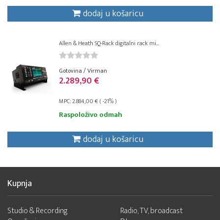
dodaj u košaricu
Allen & Heath SQ-Rack digitalni rack mi...
Gotovina / Virman
2.289,90 €
MPC: 2.884,00 € ( -21% )
Raspoloživo odmah
dodaj u košaricu
Kupnja
Studio & Recording
Radio, TV, broadcast