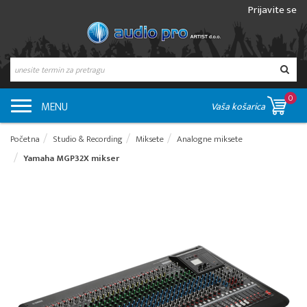
Prijavite se
0
MENU
Vaša košarica
Početna
Studio & Recording
Miksete
Analogne miksete
Yamaha MGP32X mikser