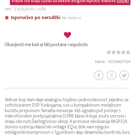
Vidjeli ste bolju cijenu na nekom drugom mjestu? Kliknite
OVDJE!
MPC: 2.420,00 € (-20%)
Isporučivo po narudžbi
Na stanju u:
Obavijesti me kad artikl postane raspoloživ
Kat.br. : 900MGP32X
Mikser koji Vam daje analognu toplinu i jednostavnost zajedno sa
sofisticiranim DSP funkcijama, sve u kompaktnom metalnom
kućištu prepunom Yamaha inovacija. Vaš signalni put počinje s
mikrofonskim pretpojačalima D-PRE klase A koja zvuče izvrsno i
imaju obrnuti Darlingtonov sklop. X-pressive ekvilizacija MGP32X
donosi esenciju klasičnih vintage EQ-a, dok vam njegovi
inteligentni kompresori s 1 gumbom daju dinamičku kontrolu bez