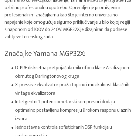
optimalno konvekcijsko hlađenje, Yamaha MGP32X je izgrađen za
ozbiljnu profesionalnu upotrebu. Opremljen je promišljenim
profesionalnim značajkama kao što je interno univerzalno
napajanje koje omogućuje sigurno priključivanje u bilo kojoj regiji
s naponom od 100V do 240V. MGP32X je dizajniran da podnese
zahtjeve terenskog rada.
Značajke Yamaha MGP32X:
D-PRE diskretna pretpojačala mikrofona klase A s dizajnom
obrnutog Darlingtonovog kruga
X-pressive ekvalizator pruža toplinu i muzikalnost klasičnih
vintage ekvalizatora
Inteligentni 1-potenciometarski kompresori dodaju
optimalno postavljenu kompresiju širokom rasponu ulaznih
izvora
Jednostavna kontrola sofisticiranih DSP funkcija u
analognom stilu