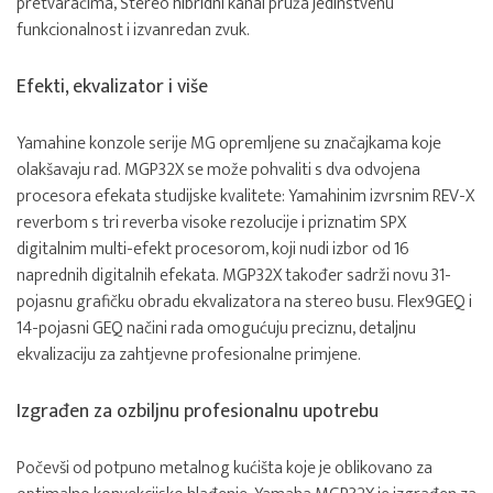
pretvaračima, Stereo hibridni kanal pruža jedinstvenu
funkcionalnost i izvanredan zvuk.
Efekti, ekvalizator i više
Yamahine konzole serije MG opremljene su značajkama koje
olakšavaju rad. MGP32X se može pohvaliti s dva odvojena
procesora efekata studijske kvalitete: Yamahinim izvrsnim REV-X
reverbom s tri reverba visoke rezolucije i priznatim SPX
digitalnim multi-efekt procesorom, koji nudi izbor od 16
naprednih digitalnih efekata. MGP32X također sadrži novu 31-
pojasnu grafičku obradu ekvalizatora na stereo busu. Flex9GEQ i
14-pojasni GEQ načini rada omogućuju preciznu, detaljnu
ekvalizaciju za zahtjevne profesionalne primjene.
Izgrađen za ozbiljnu profesionalnu upotrebu
Počevši od potpuno metalnog kućišta koje je oblikovano za