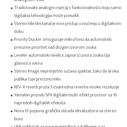
Tradicionalni analogni osjećaj s funkcionalnošću koju samo
digitalna tehnologija može ponuditi
Stereo hibridni kanal je novi pristup ozvučenju u digitalnom
dobu
Priority Ducker omogućuje mikrofonu da automatski
preuzme prioritet nad drugim izvorom zvuka
Leveler automatski nivelira zapise iz izvora zvuka čija
glasnoća varira
Stereo Image neprimjetno sužava spektar, tako da široka
publika čuje preciznu miks
REV-X reverb pruža 3 izvanredna reverba visoke rezolucije
Yamahin priznati SPX digitalni multi-efekt procesor sa 16
naprednih digitalnih efekata
Nova 31-pojasna grafička obrada ekvalizatora na stereo
busu
USB priključak za povezivanje iPod-a ili iPhone-a za