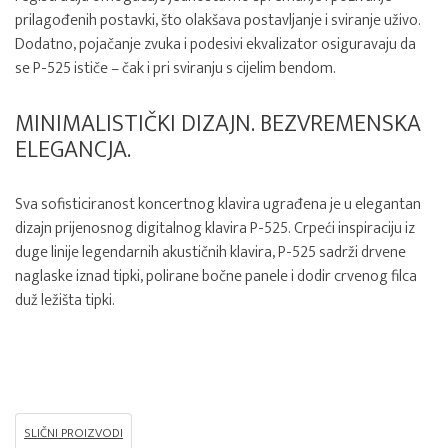
prilagođenih postavki, što olakšava postavljanje i sviranje uživo.
Dodatno, pojačanje zvuka i podesivi ekvalizator osiguravaju da
se P-525 ističe – čak i pri sviranju s cijelim bendom.
MINIMALISTIČKI DIZAJN. BEZVREMENSKA
ELEGANCJA.
Sva sofisticiranost koncertnog klavira ugrađena je u elegantan
dizajn prijenosnog digitalnog klavira P-525. Crpeći inspiraciju iz
duge linije legendarnih akustičnih klavira, P-525 sadrži drvene
naglaske iznad tipki, polirane bočne panele i dodir crvenog filca
duž ležišta tipki.
SLIČNI PROIZVODI