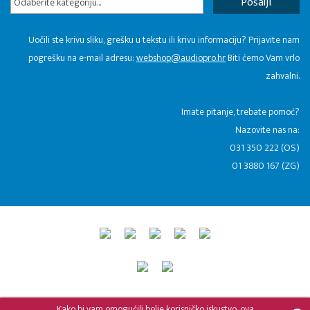
Odaberite kategoriju...
Uočili ste krivu sliku, grešku u tekstu ili krivu informaciju? Prijavite nam
pogrešku na e-mail adresu:
webshop@audiopro.hr
Biti ćemo Vam vrlo
zahvalni.
​Imate pitanje, trebate pomoć?
Nazovite nas na:
031 350 222 (OS)
01 3880 167 (ZG)
© 2015 - 2026 Audio Pro Artist
Developed by LABNET.RS
Kako bi vam omogućili bolje korisničko iskustvo, ova