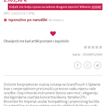
2.163,38 €
Vidjeli ste bolju cijenu na nekom drugom mjestu? Kliknite
OVDJE!
MPC: 2.403,75 € (-10%)
Isporučivo po narudžbi
Na stanju u:
Obavijesti me kad artikl postane raspoloživ
Kat.br. : 900NP525WH
Doživite besprijekoran osjećaj sviranja na GrandTouch-S tipkama
koje s nevjerojatnom preciznošću prenose svaku nijansu vaše
izvedbe. Ovaj vrhunski instrument donosi vam moć i eleganciju
dva legendarna svjetska koncertna klavira, Yamaha CFX i
Bösendorfer Imperial, unutar kompaktnog i prijenosnog kućišta.
Uz autentične zvukove vintage orgulja i električnih klavira, svaki