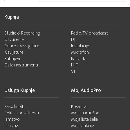
Kupnja
Studio & Recording
Radio, TV, broadcast
Ozvučenje
DJ
Gitare i bass gitare
Instalacije
Klavijature
Mikrofoni
Bubnjevi
Rasvjeta
Ostali instrumenti
Hi-Fi
VJ
Usluga Kupnje
Moj AudioPro
Kako kupiti
Košarica
Politika privatnosti
Moje narudžbe
Jamstvo
Moja lista želja
Leasing
Moje aukcije