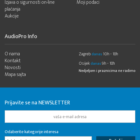
Izjava o sigurnosti on-line
Moji podaci
plaćanja
Aukcije
AudioPro Info
O nama
Zagreb
10h - 18h
danas
Kontakt
Osijek
9h - 18h
danas
Novosti
Nedjeljom i praznicima ne radimo
Mapa sajta
Prijavite se na NEWSLETTER
Odaberite kategorije interesa