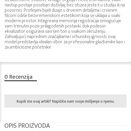
nastup postaje poseban doživljaj, bez obzira jeste li u studiju ili na
pozornici. Profinjeni bijeli dizajn s drvenim detaljima i crvenim
filcom odiše bezvremenskom estetikom koja se uklapa u svaki
moderni prostor. Integrirana memorija registracija omogućuje
vam trenutni poziv prilagođenih postavki, dok podesivi
ekvalizator osigurava savršen ton u svakom okruženju.
Zahvaljujući naprednim značajkama i vrhunskoj igrivosti, ovaj
model predstavlja idealan izbor za profesionalne glazbenike kao i
za ambiciozne početnike.
0
Recenzija
Kupili ste ovaj artikl? Napišite nam svoje mišljenje o njemu.
OPIS PROIZVODA