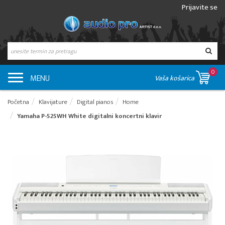
Prijavite se
0
MENU
Vaša košarica
Početna
Klavijature
Digital pianos
Home
Yamaha P-525WH White digitalni koncertni klavir