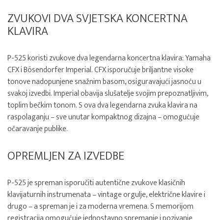
ZVUKOVI DVA SVJETSKA KONCERTNA
KLAVIRA
P-525 koristi zvukove dva legendarna koncertna klavira: Yamaha
CFX i Bösendorfer Imperial. CFX isporučuje briljantne visoke
tonove nadopunjene snažnim basom, osiguravajući jasnoću u
svakoj izvedbi. Imperial obavija slušatelje svojim prepoznatljivim,
toplim bečkim tonom. S ova dva legendarna zvuka klavira na
raspolaganju – sve unutar kompaktnog dizajna – omogućuje
očaravanje publike.
OPREMLJEN ZA IZVEDBE
P-525 je spreman isporučiti autentične zvukove klasičnih
klavijaturnih instrumenata – vintage orgulje, električne klavire i
drugo – a spreman je i za moderna vremena. S memorijom
registracija omogućuje jednostavno spremanje i pozivanje