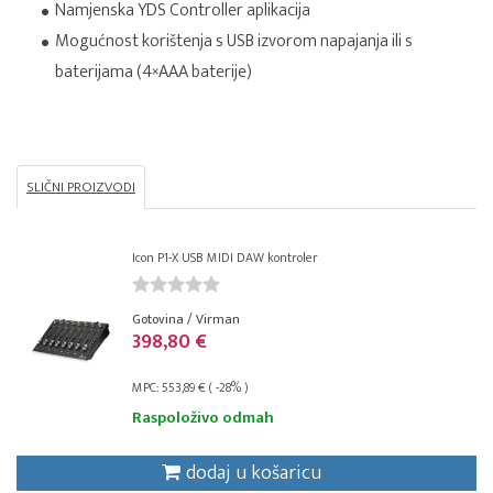
Namjenska YDS Controller aplikacija
Mogućnost korištenja s USB izvorom napajanja ili s
baterijama (4×AAA baterije)
SLIČNI PROIZVODI
Icon P1-X USB MIDI DAW kontroler
Gotovina / Virman
398,80 €
MPC: 553,89 € ( -28% )
Raspoloživo odmah
dodaj u košaricu