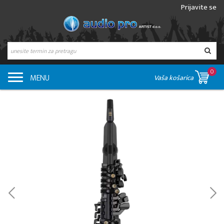
Prijavite se
0
MENU
Vaša košarica