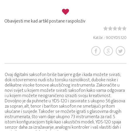
Obavijesti me kad artikl postane raspoloživ
Kat.br. : 900YDS120
Ovaj digitalni saksofon briše barijere gdje i kada možete svirati,
dok istovremeno nudi istu tonsku raznolikost, duboke niske i
delikatne visoke tonove akustičnog instrumenta. Zakoračite u
novi svijet u kojem možete svirati saksofon kako vama odgovara
i u kojem možete neograničeno izraziti svoju kreativnost.
Dovoljno je da puhnete u YDS-120 i zasvirate s ukupno 56 glasova
za sopran, alt, tenor i bariton saksofon ne smetajući pritom
ukućane i susjede. Također se možete igrati s glasovima drugih
instrumenata, što vam daje ukupno 73 instrumenta za rad. S
istom konfiguracijom tipki kao i akustični modeli, YDS-120 spaja
senzor daha za izražavanje, analogni kontroler i vaš vlastiti dah i