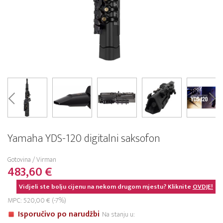
Yamaha YDS-120 digitalni saksofon
Gotovina / Virman
483,60 €
Vidjeli ste bolju cijenu na nekom drugom mjestu? Kliknite
OVDJE!
MPC: 520,00 € (-7%)
Isporučivo po narudžbi
Na stanju u: