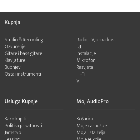
Kupnja
Studio & Recording
Radio, TV, broadcast
Ozvučenje
DJ
Gitare i bass gitare
Instalacije
Klavijature
Mikrofoni
Bubnjevi
Rasvjeta
Ostali instrumenti
Hi-Fi
VJ
Usluga Kupnje
Moj AudioPro
Kako kupiti
Košarica
Politika privatnosti
Moje narudžbe
Jamstvo
Moja lista želja
Leasing
Moje aukcije