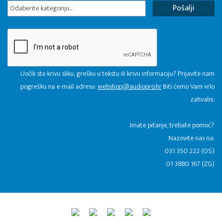
Odaberite kategoriju...
Uočili ste krivu sliku, grešku u tekstu ili krivu informaciju? Prijavite nam
pogrešku na e-mail adresu:
webshop@audiopro.hr
Biti ćemo Vam vrlo
zahvalni.
​Imate pitanje, trebate pomoć?
Nazovite nas na:
031 350 222 (OS)
01 3880 167 (ZG)