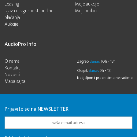
Leasing
Moje aukcije
Izjava o sigurnosti on-line
Moji podaci
plaćanja
Aukcije
AudioPro Info
O nama
Zagreb
10h - 18h
danas
Kontakt
Osijek
9h - 18h
danas
Novosti
Nedjeljom i praznicima ne radimo
Mapa sajta
Prijavite se na NEWSLETTER