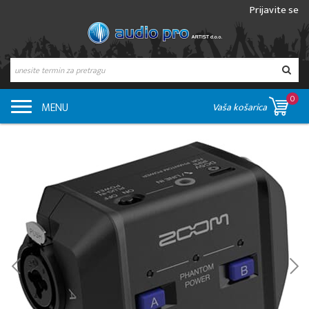
Prijavite se
0
MENU
Vaša košarica