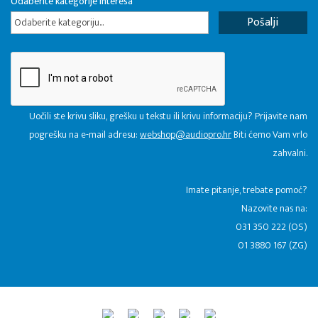
Odaberite kategorije interesa
Odaberite kategoriju...
Uočili ste krivu sliku, grešku u tekstu ili krivu informaciju? Prijavite nam
pogrešku na e-mail adresu:
webshop@audiopro.hr
Biti ćemo Vam vrlo
zahvalni.
​Imate pitanje, trebate pomoć?
Nazovite nas na:
031 350 222 (OS)
01 3880 167 (ZG)