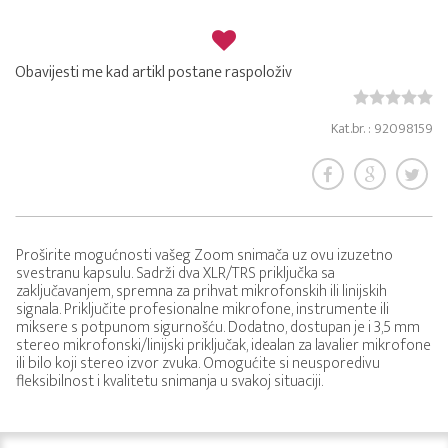
Obavijesti me kad artikl postane raspoloživ
Kat.br. : 92098159
Proširite mogućnosti vašeg Zoom snimača uz ovu izuzetno
svestranu kapsulu. Sadrži dva XLR/TRS priključka sa
zaključavanjem, spremna za prihvat mikrofonskih ili linijskih
signala. Priključite profesionalne mikrofone, instrumente ili
miksere s potpunom sigurnošću. Dodatno, dostupan je i 3,5 mm
stereo mikrofonski/linijski priključak, idealan za lavalier mikrofone
ili bilo koji stereo izvor zvuka. Omogućite si neusporedivu
fleksibilnost i kvalitetu snimanja u svakoj situaciji.