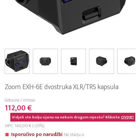
Zoom EXH-6E dvostruka XLR/TRS kapsula
Gotovina / Virman
112,00 €
Vidjeli ste bolju cijenu na nekom drugom mjestu? Kliknite
OVDJE!
MPC: 140,00 € (-20%)
Isporučivo po narudžbi
Na stanju u: