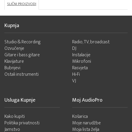
SLIČNI PROIZVODI
Kupnja
Studio & Recording
Radio, TV, broadcast
Ozvučenje
DJ
Gitare i bass gitare
Instalacije
Klavijature
Mikrofoni
Bubnjevi
Rasvjeta
Ostali instrumenti
Hi-Fi
VJ
Usluga Kupnje
Moj AudioPro
Kako kupiti
Košarica
Politika privatnosti
Moje narudžbe
Jamstvo
Moja lista želja