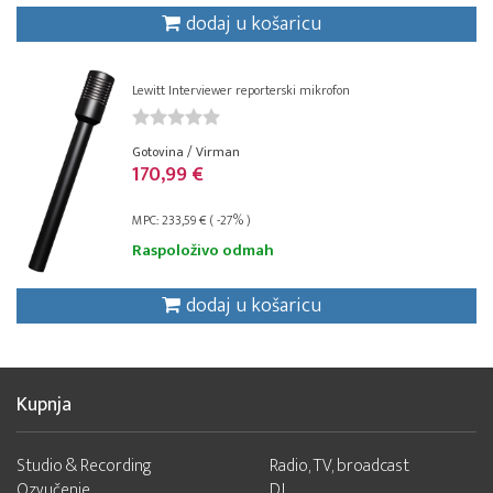
dodaj u košaricu
Lewitt Interviewer reporterski mikrofon
Gotovina / Virman
170,99 €
MPC: 233,59 € ( -27% )
Raspoloživo odmah
dodaj u košaricu
Kupnja
Studio & Recording
Radio, TV, broadcast
Ozvučenje
DJ