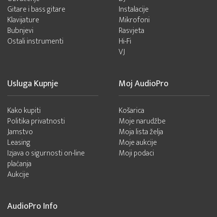
Gitare i bass gitare
Instalacije
Klavijature
Mikrofoni
Bubnjevi
Rasvjeta
Ostali instrumenti
Hi-Fi
VJ
Usluga Kupnje
Moj AudioPro
Kako kupiti
Košarica
Politika privatnosti
Moje narudžbe
Jamstvo
Moja lista želja
Leasing
Moje aukcije
Izjava o sigurnosti on-line
Moji podaci
plaćanja
Aukcije
AudioPro Info