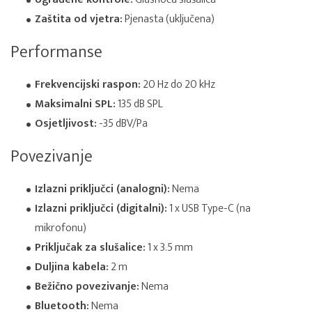
Zaštita od vjetra:
Pjenasta (uključena)
Performanse
Frekvencijski raspon:
20 Hz do 20 kHz
Maksimalni SPL:
135 dB SPL
Osjetljivost:
-35 dBV/Pa
Povezivanje
Izlazni priključci (analogni):
Nema
Izlazni priključci (digitalni):
1 x USB Type-C (na
mikrofonu)
Priključak za slušalice:
1 x 3.5 mm
Duljina kabela:
2 m
Bežično povezivanje:
Nema
Bluetooth:
Nema