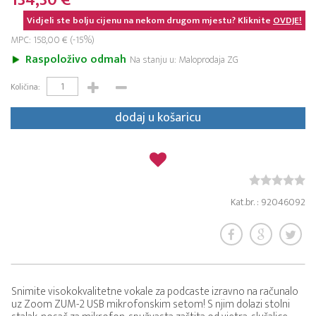
134,30 €
Vidjeli ste bolju cijenu na nekom drugom mjestu? Kliknite
OVDJE!
MPC: 158,00 € (-15%)
Raspoloživo odmah
Na stanju u: Maloprodaja ZG
Količina:
dodaj u košaricu
Kat.br. : 92046092
Snimite visokokvalitetne vokale za podcaste izravno na računalo
uz Zoom ZUM-2 USB mikrofonskim setom! S njim dolazi stolni