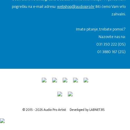
pogrešku na e-mail adresu:
webshop@audiopro.hr
Biti ćemo Vam vrlo
zahvalni.
​Imate pitanje, trebate pomoć?
Nazovite nas na:
031 350 222 (OS)
01 3880 167 (ZG)
© 2015 - 2026 Audio Pro Artist
Developed by LABNET.RS