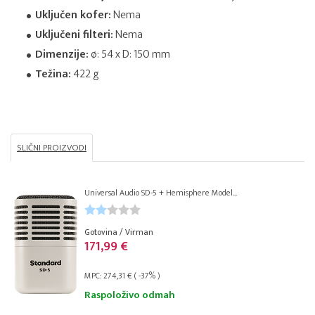
Uključen kofer:
Nema
Uključeni filteri:
Nema
Dimenzije:
ø: 54 x D: 150 mm
Težina:
422 g
SLIČNI PROIZVODI
Universal Audio SD-5 + Hemisphere Model...
Gotovina / Virman
171,99 €
MPC: 274,31 € ( -37% )
Raspoloživo odmah