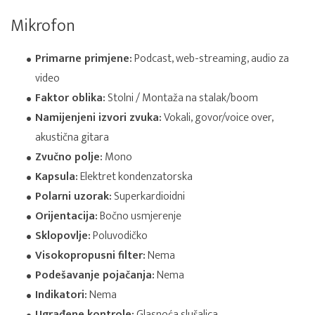
Mikrofon
Primarne primjene:
Podcast, web-streaming, audio za
video
Faktor oblika:
Stolni / Montaža na stalak/boom
Namijenjeni izvori zvuka:
Vokali, govor/voice over,
akustična gitara
Zvučno polje:
Mono
Kapsula:
Elektret kondenzatorska
Polarni uzorak:
Superkardioidni
Orijentacija:
Bočno usmjerenje
Sklopovlje:
Poluvodičko
Visokopropusni filter:
Nema
Podešavanje pojačanja:
Nema
Indikatori:
Nema
Ugrađene kontrole:
Glasnoća slušalica