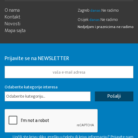
O nama
Zagreb
Ne radimo
danas
Kontakt
Osijek
Ne radimo
danas
Novosti
Nedjeljom i praznicima ne radimo
Mapa sajta
Prijavite se na NEWSLETTER
Odaberite kategorije interesa
Odaberite kategoriju...
Uočili ste krivu sliku, grešku u tekstu ili krivu informaciju? Prijavite nam