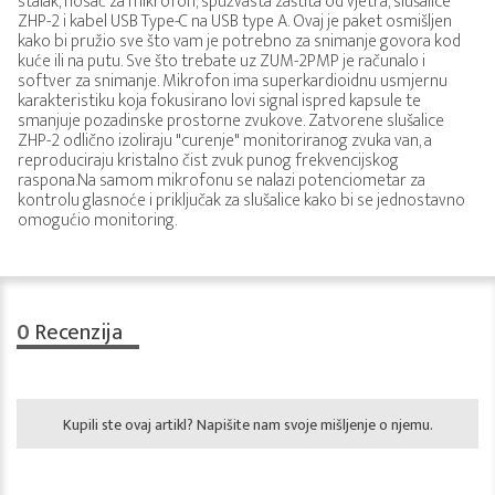
stalak, nosač za mikrofon, spužvasta zaštita od vjetra, slušalice
ZHP-2 i kabel USB Type-C na USB type A. Ovaj je paket osmišljen
kako bi pružio sve što vam je potrebno za snimanje govora kod
kuće ili na putu. Sve što trebate uz ZUM-2PMP je računalo i
softver za snimanje. Mikrofon ima superkardioidnu usmjernu
karakteristiku koja fokusirano lovi signal ispred kapsule te
smanjuje pozadinske prostorne zvukove. Zatvorene slušalice
ZHP-2 odlično izoliraju "curenje" monitoriranog zvuka van, a
reproduciraju kristalno čist zvuk punog frekvencijskog
raspona.Na samom mikrofonu se nalazi potenciometar za
kontrolu glasnoće i priključak za slušalice kako bi se jednostavno
omogućio monitoring.
0
Recenzija
Kupili ste ovaj artikl? Napišite nam svoje mišljenje o njemu.