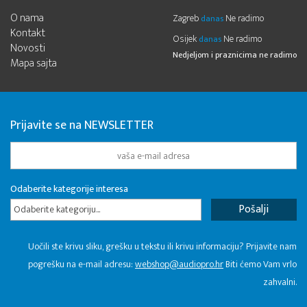
O nama
Zagreb
Ne radimo
danas
Kontakt
Osijek
Ne radimo
danas
Novosti
Nedjeljom i praznicima ne radimo
Mapa sajta
Prijavite se na NEWSLETTER
Odaberite kategorije interesa
Odaberite kategoriju...
Uočili ste krivu sliku, grešku u tekstu ili krivu informaciju? Prijavite nam
pogrešku na e-mail adresu:
webshop@audiopro.hr
Biti ćemo Vam vrlo
zahvalni.