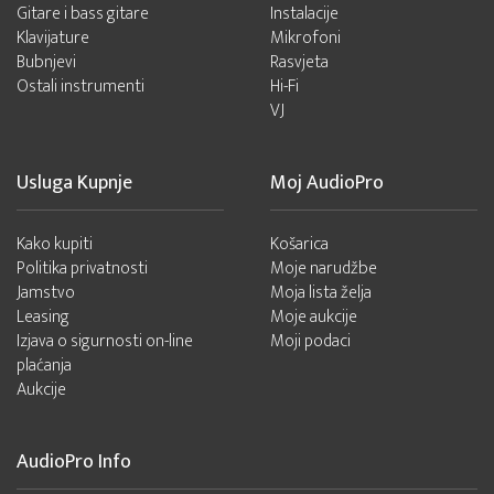
Gitare i bass gitare
Instalacije
Klavijature
Mikrofoni
Bubnjevi
Rasvjeta
Ostali instrumenti
Hi-Fi
VJ
Usluga Kupnje
Moj AudioPro
Kako kupiti
Košarica
Politika privatnosti
Moje narudžbe
Jamstvo
Moja lista želja
Leasing
Moje aukcije
Izjava o sigurnosti on-line
Moji podaci
plaćanja
Aukcije
AudioPro Info