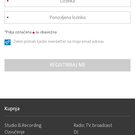
*Polja označena
su obavezna
Želim primati tjedni newsletter na moju email adresu
Kupnja
Studio & Recording
Radio, TV, broadcast
Ozvučenje
DJ