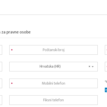
a za pravne osobe
Hrvatska (HR)
×
*