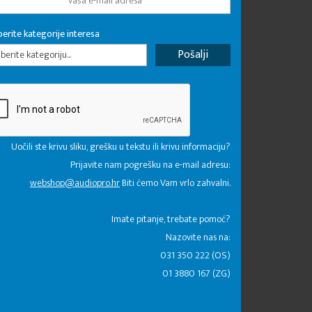
erite kategorije interesa
erite kategoriju...
Uočili ste krivu sliku, grešku u tekstu ili krivu informaciju?
Prijavite nam pogrešku na e-mail adresu:
webshop@audiopro.hr
Biti ćemo Vam vrlo zahvalni.
​Imate pitanje, trebate pomoć?
Nazovite nas na:
031 350 222 (OS)
01 3880 167 (ZG)