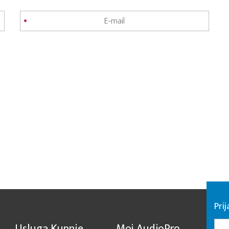
Pri
Usluga Kupnje
Moj AudioPro