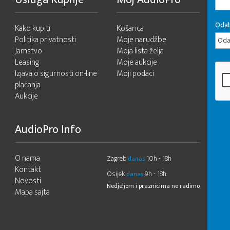
Odab
Kako kupiti
Košarica
Politika privatnosti
Moje narudžbe
Odab
Jamstvo
Moja lista želja
Leasing
Moje aukcije
Izjava o sigurnosti on-line
Moji podaci
plaćanja
Aukcije
AudioPro Info
O nama
Zagreb
10h - 18h
danas
Kontakt
Osijek
9h - 18h
danas
Novosti
Nedjeljom i praznicima ne radimo
Mapa sajta