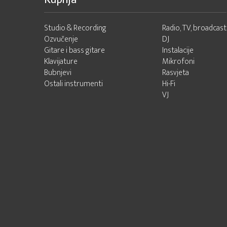
Studio & Recording
Radio, TV, broadcast
Ozvučenje
DJ
Gitare i bass gitare
Instalacije
Klavijature
Mikrofoni
Bubnjevi
Rasvjeta
Ostali instrumenti
Hi-Fi
VJ