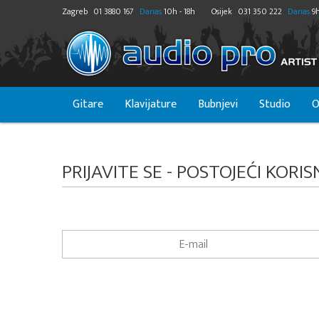
Zagreb
01 3880 167
Danas
10h - 18h
Osijek
031 350 222
Danas
9h
Gitare
Klavijature
Bubnjevi
Studio
O
PRIJAVITE SE - POSTOJEĆI KORIS