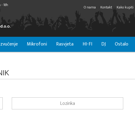
 - 18h
O nama
Kontakt
Kako kupiti
zvučenje
Mikrofoni
Rasvjeta
HI-FI
DJ
Ostalo
NIK