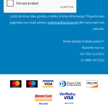
Uočili ste krivu sliku, grešku u tekstu ili krivu informaciju? Prijavite nam
pogrešku na e-mail adresu:
webshop@audiopro.hr
Biti ćemo Vam vrlo
zahvalni.
​Imate pitanje, trebate pomoć?
Nazovite nas na:
031 350 222 (OS)
01 3880 167 (ZG)