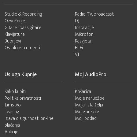
Studio & Recording
Radio, TV, broadcast
Ozvučenje
DJ
Gitare i bass gitare
Instalacije
Klavijature
Mikrofoni
Bubnjevi
Rasvjeta
Ostali instrumenti
Hi-Fi
VJ
Usluga Kupnje
Moj AudioPro
Kako kupiti
Košarica
Politika privatnosti
Moje narudžbe
Jamstvo
Moja lista želja
Leasing
Moje aukcije
Izjava o sigurnosti on-line
Moji podaci
plaćanja
Aukcije