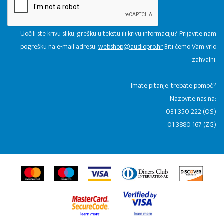
Uočili ste krivu sliku, grešku u tekstu ili krivu informaciju? Prijavite nam
pogrešku na e-mail adresu:
webshop@audiopro.hr
Biti ćemo Vam vrlo
zahvalni.
​Imate pitanje, trebate pomoć?
Nazovite nas na:
031 350 222 (OS)
01 3880 167 (ZG)