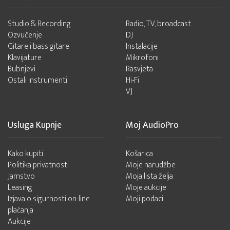
Studio & Recording
Radio, TV, broadcast
Ozvučenje
DJ
Gitare i bass gitare
Instalacije
Klavijature
Mikrofoni
Bubnjevi
Rasvjeta
Ostali instrumenti
Hi-Fi
VJ
Usluga Kupnje
Moj AudioPro
Kako kupiti
Košarica
Politika privatnosti
Moje narudžbe
Jamstvo
Moja lista želja
Leasing
Moje aukcije
Izjava o sigurnosti on-line
Moji podaci
plaćanja
Aukcije