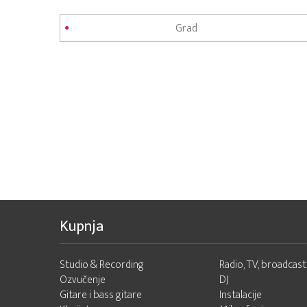
Kupnja
Studio & Recording
Radio, TV, broadcast
Ozvučenje
DJ
Gitare i bass gitare
Instalacije