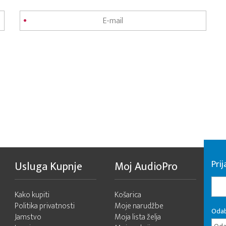
Pri
Usluga Kupnje
Moj AudioPro
Kako kupiti
Košarica
Politika privatnosti
Moje narudžbe
Odab
Jamstvo
Moja lista želja