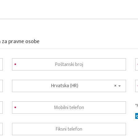
a za pravne osobe
Hrvatska (HR)
×
*