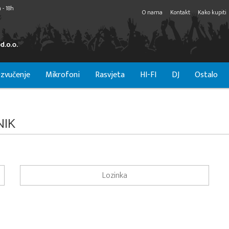
 - 18h
O nama
Kontakt
Kako kupiti
zvučenje
Mikrofoni
Rasvjeta
HI-FI
DJ
Ostalo
NIK