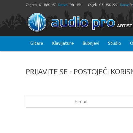
Zagreb
01 3880 167
Danas
10h - 18h
Osijek
031 350 222
Danas
9h
Gitare
Klavijature
Bubnjevi
Studio
O
PRIJAVITE SE - POSTOJEĆI KORIS