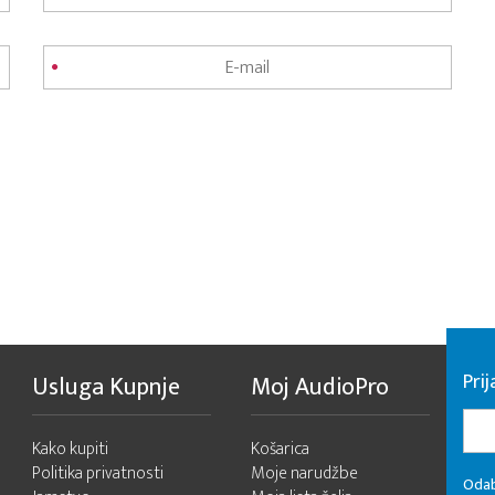
Pri
Usluga Kupnje
Moj AudioPro
Kako kupiti
Košarica
Politika privatnosti
Moje narudžbe
Odab