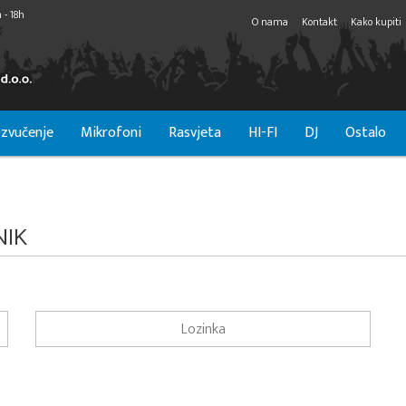
 - 18h
O nama
Kontakt
Kako kupiti
zvučenje
Mikrofoni
Rasvjeta
HI-FI
DJ
Ostalo
NIK