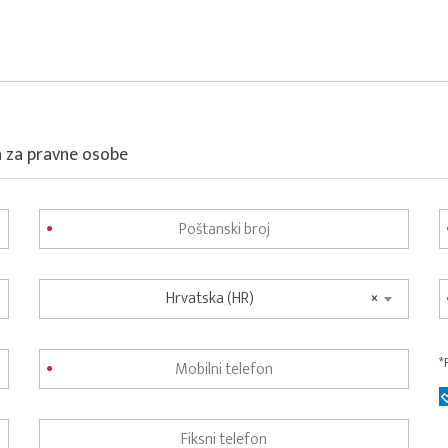
a za pravne osobe
Hrvatska (HR)
×
*