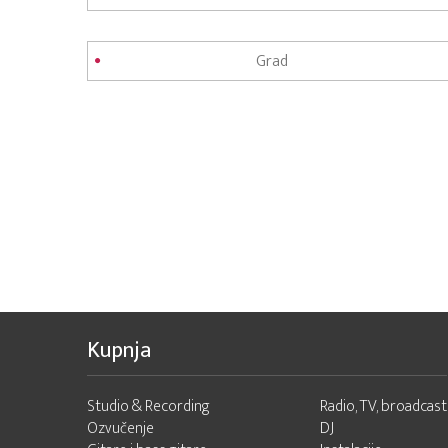
Kupnja
Studio & Recording
Radio, TV, broadcast
Ozvučenje
DJ