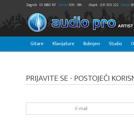
Zagreb
01 3880 167
Danas
10h - 18h
Osijek
031 350 222
Danas
9h
Gitare
Klavijature
Bubnjevi
Studio
O
PRIJAVITE SE - POSTOJEĆI KORIS