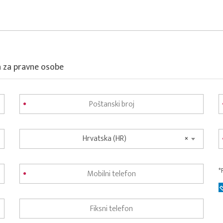
a za pravne osobe
Hrvatska (HR)
×
*