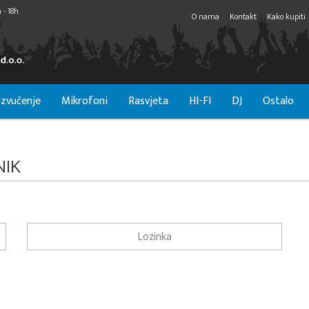
 - 18h
O nama
Kontakt
Kako kupiti
zvučenje
Mikrofoni
Rasvjeta
HI-FI
DJ
Ostalo
NIK