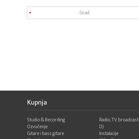
Kupnja
Studio & Recording
Radio, TV, broadcast
Ozvučenje
DJ
Gitare i bass gitare
Instalacije