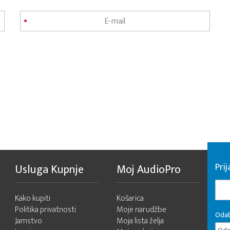
Pri
Usluga Kupnje
Moj AudioPro
Kako kupiti
Košarica
Politika privatnosti
Moje narudžbe
Odab
Jamstvo
Moja lista želja