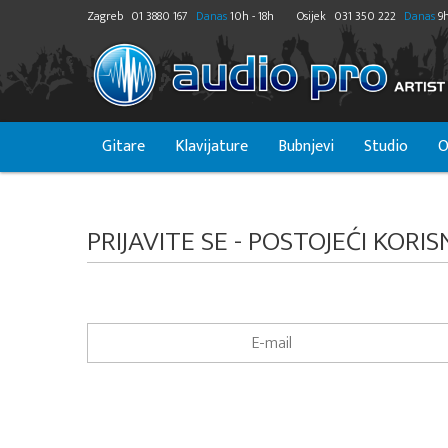
Zagreb
01 3880 167
Danas
10h - 18h
Osijek
031 350 222
Danas
9h
Gitare
Klavijature
Bubnjevi
Studio
O
PRIJAVITE SE - POSTOJEĆI KORIS