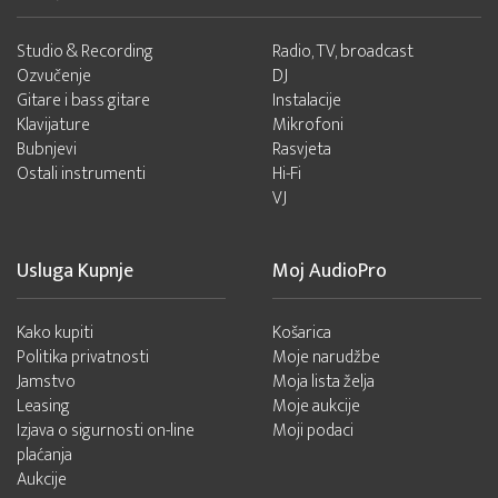
Studio & Recording
Radio, TV, broadcast
Ozvučenje
DJ
Gitare i bass gitare
Instalacije
Klavijature
Mikrofoni
Bubnjevi
Rasvjeta
Ostali instrumenti
Hi-Fi
VJ
Usluga Kupnje
Moj AudioPro
Kako kupiti
Košarica
Politika privatnosti
Moje narudžbe
Jamstvo
Moja lista želja
Leasing
Moje aukcije
Izjava o sigurnosti on-line
Moji podaci
plaćanja
Aukcije