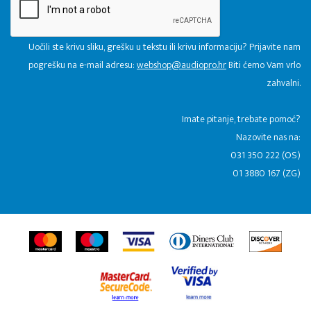
Uočili ste krivu sliku, grešku u tekstu ili krivu informaciju? Prijavite nam
pogrešku na e-mail adresu:
webshop@audiopro.hr
Biti ćemo Vam vrlo
zahvalni.
​Imate pitanje, trebate pomoć?
Nazovite nas na:
031 350 222 (OS)
01 3880 167 (ZG)