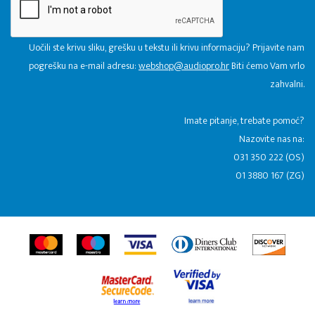
Uočili ste krivu sliku, grešku u tekstu ili krivu informaciju? Prijavite nam
pogrešku na e-mail adresu:
webshop@audiopro.hr
Biti ćemo Vam vrlo
zahvalni.
​Imate pitanje, trebate pomoć?
Nazovite nas na:
031 350 222 (OS)
01 3880 167 (ZG)