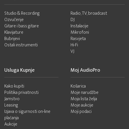
Studio & Recording
Radio, TV, broadcast
Ozvučenje
DJ
Gitare i bass gitare
Instalacije
Klavijature
Mikrofoni
Bubnjevi
Rasvjeta
Ostali instrumenti
Hi-Fi
VJ
Usluga Kupnje
Moj AudioPro
Kako kupiti
Košarica
Politika privatnosti
Moje narudžbe
Jamstvo
Moja lista želja
Leasing
Moje aukcije
Izjava o sigurnosti on-line
Moji podaci
plaćanja
Aukcije