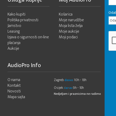
Odab
Kako kupiti
Košarica
Politika privatnosti
Moje narudžbe
Odab
Jamstvo
Moja lista želja
Leasing
Moje aukcije
Izjava o sigurnosti on-line
Moji podaci
plaćanja
Aukcije
AudioPro Info
O nama
Zagreb
10h - 18h
danas
Kontakt
Osijek
9h - 18h
danas
Novosti
Nedjeljom i praznicima ne radimo
Mapa sajta