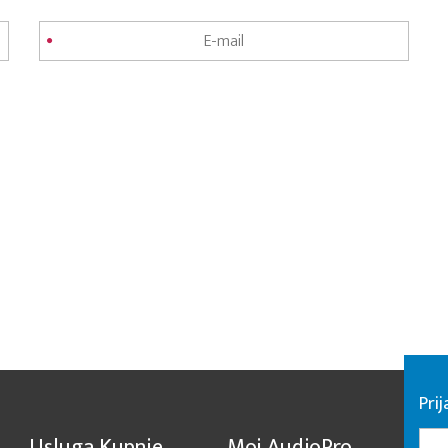
Pri
Usluga Kupnje
Moj AudioPro