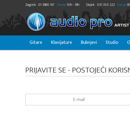
Zagreb
01 3880 167
Danas
10h - 18h
Osijek
031 350 222
Danas
9h
Gitare
Klavijature
Bubnjevi
Studio
O
PRIJAVITE SE - POSTOJEĆI KORIS