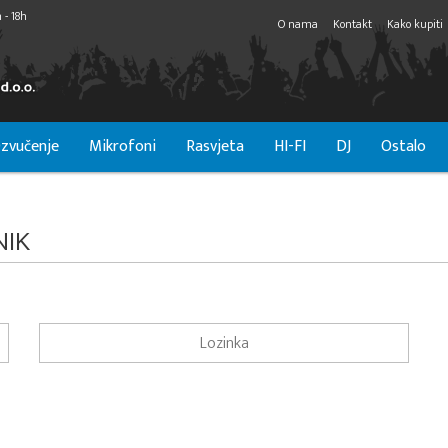
 - 18h
O nama
Kontakt
Kako kupiti
zvučenje
Mikrofoni
Rasvjeta
HI-FI
DJ
Ostalo
NIK