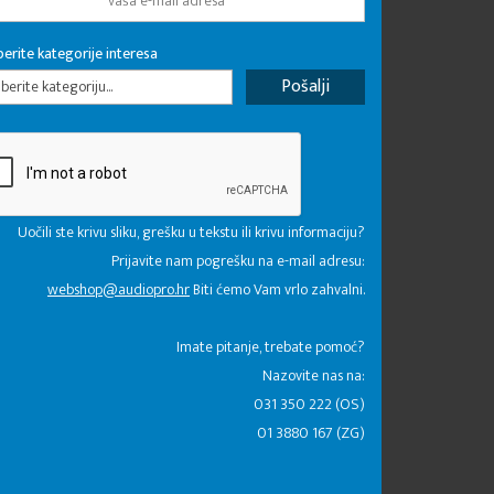
erite kategorije interesa
erite kategoriju...
Uočili ste krivu sliku, grešku u tekstu ili krivu informaciju?
Prijavite nam pogrešku na e-mail adresu:
webshop@audiopro.hr
Biti ćemo Vam vrlo zahvalni.
​Imate pitanje, trebate pomoć?
Nazovite nas na:
031 350 222 (OS)
01 3880 167 (ZG)