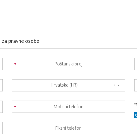
a za pravne osobe
Hrvatska (HR)
×
*