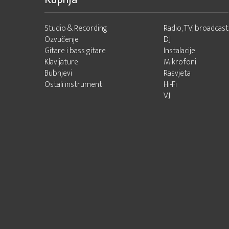
Studio & Recording
Radio, TV, broadcast
Ozvučenje
DJ
Gitare i bass gitare
Instalacije
Klavijature
Mikrofoni
Bubnjevi
Rasvjeta
Ostali instrumenti
Hi-Fi
VJ