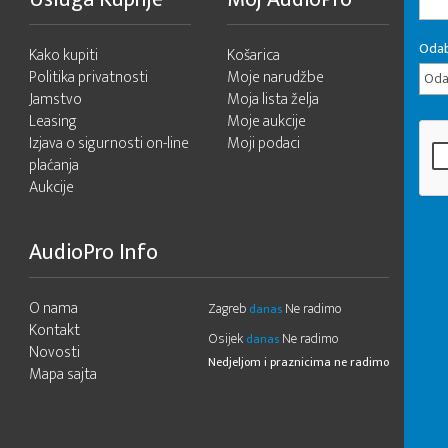
Odab
Kako kupiti
Košarica
Politika privatnosti
Moje narudžbe
Odab
Jamstvo
Moja lista želja
Leasing
Moje aukcije
Izjava o sigurnosti on-line
Moji podaci
plaćanja
Aukcije
AudioPro Info
O nama
Zagreb
Ne radimo
danas
Kontakt
Osijek
Ne radimo
danas
Novosti
Nedjeljom i praznicima ne radimo
Mapa sajta