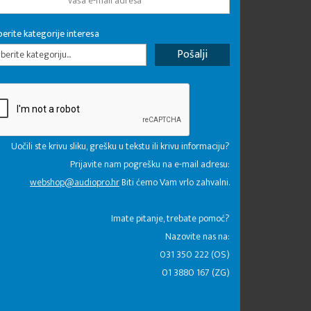
erite kategorije interesa
erite kategoriju...
Uočili ste krivu sliku, grešku u tekstu ili krivu informaciju?
Prijavite nam pogrešku na e-mail adresu:
webshop@audiopro.hr
Biti ćemo Vam vrlo zahvalni.
​Imate pitanje, trebate pomoć?
Nazovite nas na:
031 350 222 (OS)
01 3880 167 (ZG)