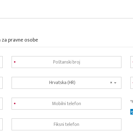
a za pravne osobe
Hrvatska (HR)
×
*