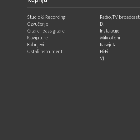
Studio & Recording
Radio, TV, broadcast
Ozvučenje
DJ
Gitare i bass gitare
Instalacije
Klavijature
Mikrofoni
Bubnjevi
Rasvjeta
Ostali instrumenti
Hi-Fi
VJ