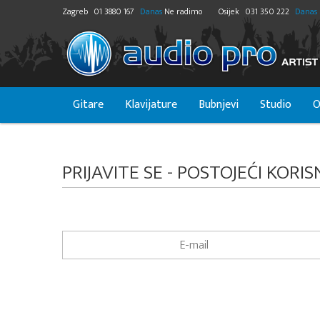
Zagreb
01 3880 167
Danas
Ne radimo
Osijek
031 350 222
Danas
Gitare
Klavijature
Bubnjevi
Studio
O
PRIJAVITE SE - POSTOJEĆI KORIS