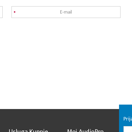
Pri
Usluga Kupnje
Moj AudioPro