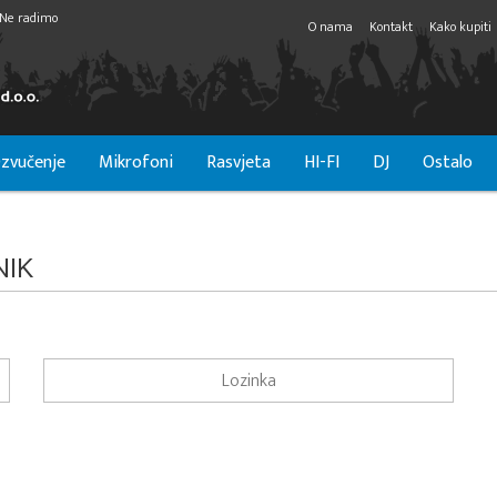
Ne radimo
O nama
Kontakt
Kako kupiti
zvučenje
Mikrofoni
Rasvjeta
HI-FI
DJ
Ostalo
NIK