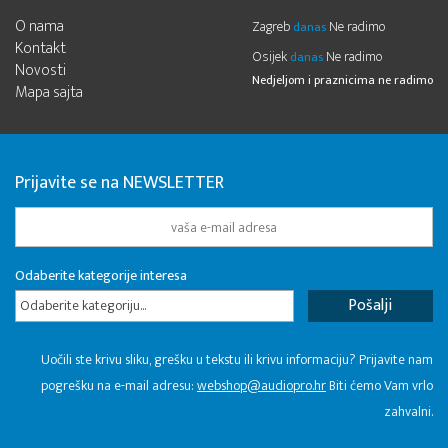
O nama
Zagreb
Ne radimo
danas
Kontakt
Osijek
Ne radimo
danas
Novosti
Nedjeljom i praznicima ne radimo
Mapa sajta
Prijavite se na NEWSLETTER
Odaberite kategorije interesa
Odaberite kategoriju...
Uočili ste krivu sliku, grešku u tekstu ili krivu informaciju? Prijavite nam
pogrešku na e-mail adresu:
webshop@audiopro.hr
Biti ćemo Vam vrlo
zahvalni.