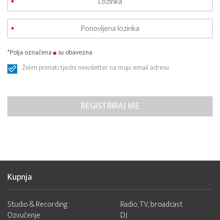
*Polja označena
su obavezna
Želim primati tjedni newsletter na moju email adresu
Kupnja
Studio & Recording
Radio, TV, broadcast
Ozvučenje
DJ