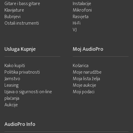
Gitare i bass gitare
Instalacije
Klavijature
Mikrofoni
Bubnjevi
Rasvjeta
Ostali instrumenti
Hi-Fi
VJ
Usluga Kupnje
Moj AudioPro
Kako kupiti
Košarica
Politika privatnosti
Moje narudžbe
Jamstvo
Moja lista želja
Leasing
Moje aukcije
Izjava o sigurnosti on-line
Moji podaci
plaćanja
Aukcije
AudioPro Info