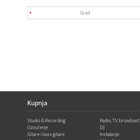
Kupnja
Studio & Recording
Radio, TV, broadcast
Ozvučenje
DJ
Gitare i bass gitare
Instalacije