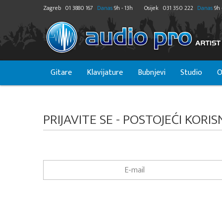
Zagreb
01 3880 167
Danas
9h - 13h
Osijek
031 350 222
Danas
9h 
Gitare
Klavijature
Bubnjevi
Studio
O
PRIJAVITE SE - POSTOJEĆI KORIS