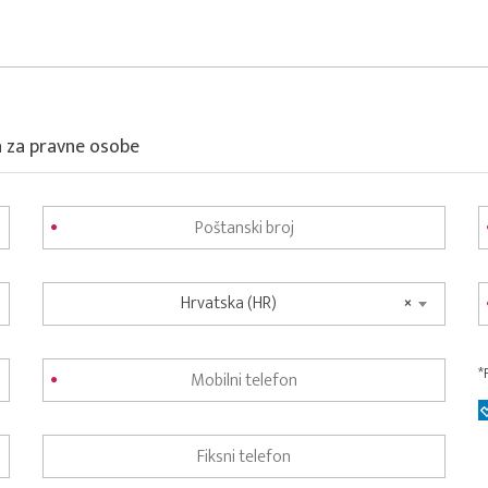
a za pravne osobe
Hrvatska (HR)
×
*