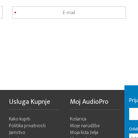
Pri
Usluga Kupnje
Moj AudioPro
Kako kupiti
Košarica
Politika privatnosti
Moje narudžbe
Odab
Jamstvo
Moja lista želja