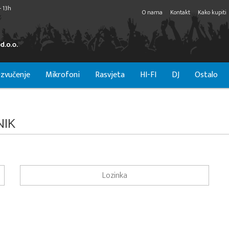
- 13h
O nama
Kontakt
Kako kupiti
zvučenje
Mikrofoni
Rasvjeta
HI-FI
DJ
Ostalo
NIK