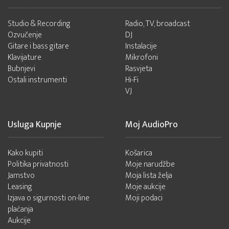
Studio & Recording
Radio, TV, broadcast
Ozvučenje
DJ
Gitare i bass gitare
Instalacije
Klavijature
Mikrofoni
Bubnjevi
Rasvjeta
Ostali instrumenti
Hi-Fi
VJ
Usluga Kupnje
Moj AudioPro
Kako kupiti
Košarica
Politika privatnosti
Moje narudžbe
Jamstvo
Moja lista želja
Leasing
Moje aukcije
Izjava o sigurnosti on-line
Moji podaci
plaćanja
Aukcije