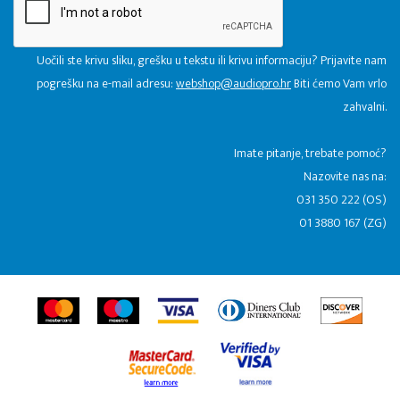
Uočili ste krivu sliku, grešku u tekstu ili krivu informaciju? Prijavite nam
pogrešku na e-mail adresu:
webshop@audiopro.hr
Biti ćemo Vam vrlo
zahvalni.
​Imate pitanje, trebate pomoć?
Nazovite nas na:
031 350 222 (OS)
01 3880 167 (ZG)