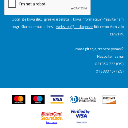
Uočili ste krivu sliku, grešku u tekstu ili krivu informaciju? Prijavite nam
pogrešku na e-mail adresu:
webshop@audiopro.hr
Biti ćemo Vam vrlo
zahvalni.
​Imate pitanje, trebate pomoć?
Nazovite nas na:
031 350 222 (OS)
01 3880 167 (ZG)