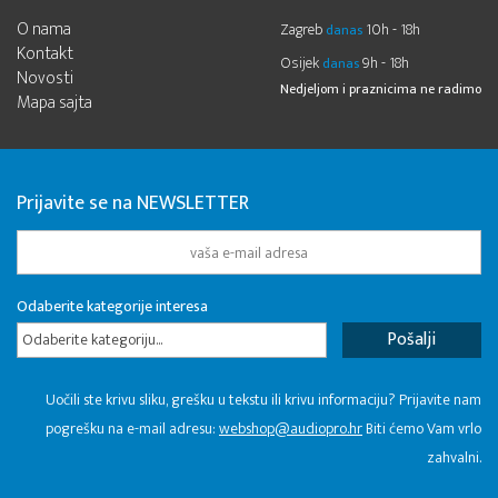
O nama
Zagreb
10h - 18h
danas
Kontakt
Osijek
9h - 18h
danas
Novosti
Nedjeljom i praznicima ne radimo
Mapa sajta
Prijavite se na NEWSLETTER
Odaberite kategorije interesa
Odaberite kategoriju...
Uočili ste krivu sliku, grešku u tekstu ili krivu informaciju? Prijavite nam
pogrešku na e-mail adresu:
webshop@audiopro.hr
Biti ćemo Vam vrlo
zahvalni.