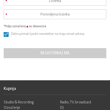
*Polja označena
su obavezna
Želim primati tjedni newsletter na moju email adresu
Kupnja
Studio & Recording
Radio, TV, broadcast
Ozvučenje
DJ