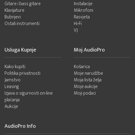
Gitare i bass gitare
Instalacije
Klavijature
Mikrofoni
Bubnjevi
Rasvjeta
Ostali instrumenti
Hi-Fi
VJ
Usluga Kupnje
Moj AudioPro
Kako kupiti
Košarica
Politika privatnosti
Moje narudžbe
Jamstvo
Moja lista želja
Leasing
Moje aukcije
Izjava o sigurnosti on-line
Moji podaci
plaćanja
Aukcije
AudioPro Info