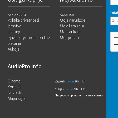
Odab
Kako kupiti
Košarica
Politika privatnosti
Moje narudžbe
Odab
Jamstvo
Moja lista želja
Leasing
Moje aukcije
Izjava o sigurnosti on-line
Moji podaci
plaćanja
Aukcije
AudioPro Info
O nama
Zagreb
9h - 13h
danas
Kontakt
Osijek
9h - 13h
danas
Novosti
Nedjeljom i praznicima ne radimo
Mapa sajta