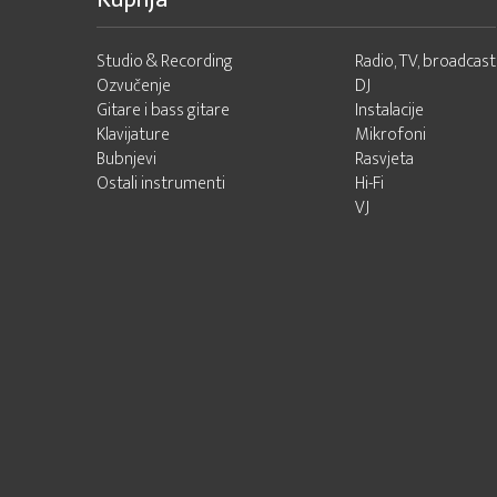
Studio & Recording
Radio, TV, broadcast
Ozvučenje
DJ
Gitare i bass gitare
Instalacije
Klavijature
Mikrofoni
Bubnjevi
Rasvjeta
Ostali instrumenti
Hi-Fi
VJ