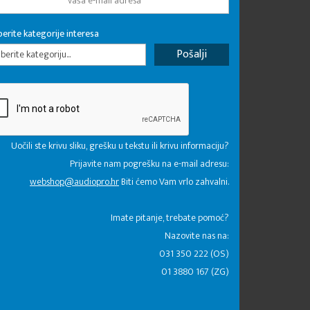
erite kategorije interesa
erite kategoriju...
Uočili ste krivu sliku, grešku u tekstu ili krivu informaciju?
Prijavite nam pogrešku na e-mail adresu:
webshop@audiopro.hr
Biti ćemo Vam vrlo zahvalni.
​Imate pitanje, trebate pomoć?
Nazovite nas na:
031 350 222 (OS)
01 3880 167 (ZG)