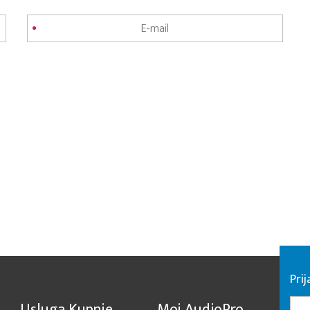
Pri
Usluga Kupnje
Moj AudioPro