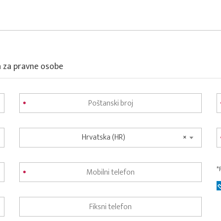
a za pravne osobe
Hrvatska (HR)
×
*