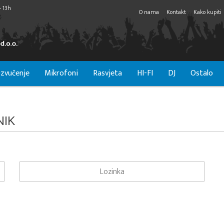
- 13h
O nama
Kontakt
Kako kupiti
zvučenje
Mikrofoni
Rasvjeta
HI-FI
DJ
Ostalo
NIK