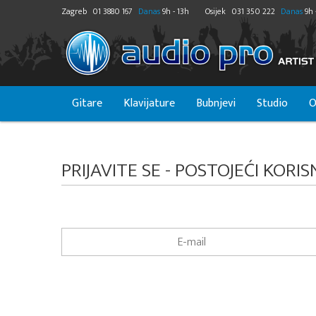
Zagreb
01 3880 167
Danas
9h - 13h
Osijek
031 350 222
Danas
9h 
Gitare
Klavijature
Bubnjevi
Studio
O
PRIJAVITE SE - POSTOJEĆI KORIS