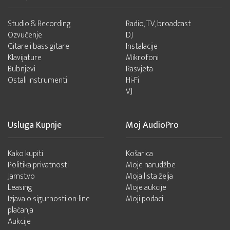
Studio & Recording
Radio, TV, broadcast
Ozvučenje
DJ
Gitare i bass gitare
Instalacije
Klavijature
Mikrofoni
Bubnjevi
Rasvjeta
Ostali instrumenti
Hi-Fi
VJ
Usluga Kupnje
Moj AudioPro
Kako kupiti
Košarica
Politika privatnosti
Moje narudžbe
Jamstvo
Moja lista želja
Leasing
Moje aukcije
Izjava o sigurnosti on-line
Moji podaci
plaćanja
Aukcije