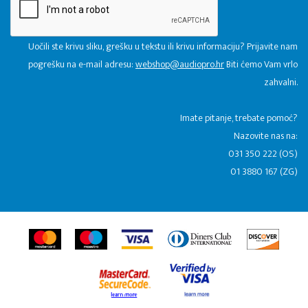
Uočili ste krivu sliku, grešku u tekstu ili krivu informaciju? Prijavite nam
pogrešku na e-mail adresu:
webshop@audiopro.hr
Biti ćemo Vam vrlo
zahvalni.
​Imate pitanje, trebate pomoć?
Nazovite nas na:
031 350 222 (OS)
01 3880 167 (ZG)