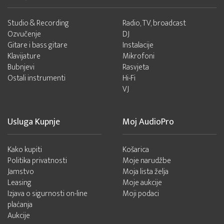
Studio & Recording
Radio, TV, broadcast
Ozvučenje
DJ
Gitare i bass gitare
Instalacije
Klavijature
Mikrofoni
Bubnjevi
Rasvjeta
Ostali instrumenti
Hi-Fi
VJ
Usluga Kupnje
Moj AudioPro
Kako kupiti
Košarica
Politika privatnosti
Moje narudžbe
Jamstvo
Moja lista želja
Leasing
Moje aukcije
Izjava o sigurnosti on-line
Moji podaci
plaćanja
Aukcije