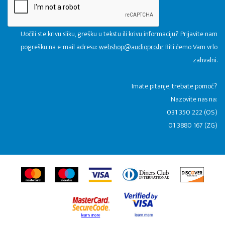
Uočili ste krivu sliku, grešku u tekstu ili krivu informaciju? Prijavite nam
pogrešku na e-mail adresu:
webshop@audiopro.hr
Biti ćemo Vam vrlo
zahvalni.
​Imate pitanje, trebate pomoć?
Nazovite nas na:
031 350 222 (OS)
01 3880 167 (ZG)