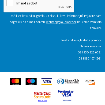
Uočili ste krivu sliku, grešku u tekstu ili krivu informaciju? Prijavite nam
pogrešku na e-mail adresu:
webshop@audiopro.hr
Biti ćemo Vam vrlo
zahvalni.
​Imate pitanje, trebate pomoć?
Nazovite nas na:
031 350 222 (OS)
01 3880 167 (ZG)