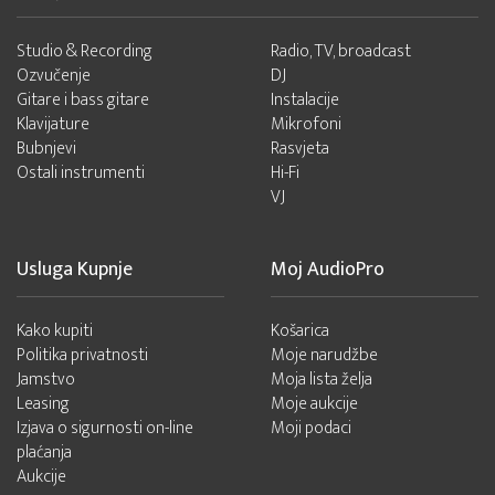
Studio & Recording
Radio, TV, broadcast
Ozvučenje
DJ
Gitare i bass gitare
Instalacije
Klavijature
Mikrofoni
Bubnjevi
Rasvjeta
Ostali instrumenti
Hi-Fi
VJ
Usluga Kupnje
Moj AudioPro
Kako kupiti
Košarica
Politika privatnosti
Moje narudžbe
Jamstvo
Moja lista želja
Leasing
Moje aukcije
Izjava o sigurnosti on-line
Moji podaci
plaćanja
Aukcije