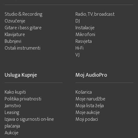
Studio & Recording
Radio, TV, broadcast
Ozvučenje
DJ
Gitare i bass gitare
Instalacije
Klavijature
Mikrofoni
Bubnjevi
Rasvjeta
Ostali instrumenti
Hi-Fi
VJ
Usluga Kupnje
Moj AudioPro
Kako kupiti
Košarica
Politika privatnosti
Moje narudžbe
Jamstvo
Moja lista želja
Leasing
Moje aukcije
Izjava o sigurnosti on-line
Moji podaci
plaćanja
Aukcije