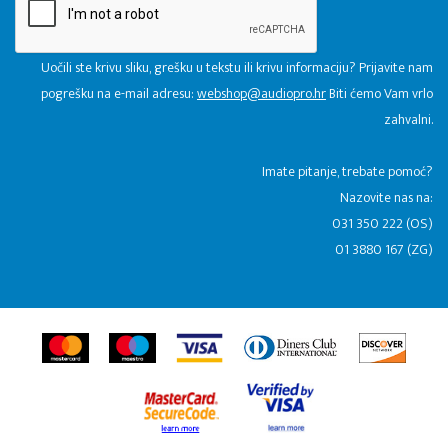
Uočili ste krivu sliku, grešku u tekstu ili krivu informaciju? Prijavite nam
pogrešku na e-mail adresu:
webshop@audiopro.hr
Biti ćemo Vam vrlo
zahvalni.
​Imate pitanje, trebate pomoć?
Nazovite nas na:
031 350 222 (OS)
01 3880 167 (ZG)