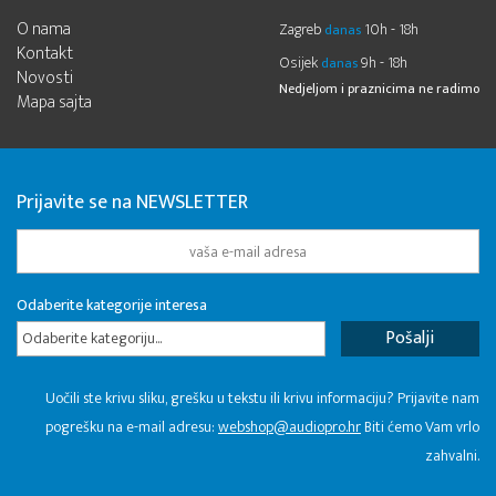
O nama
Zagreb
10h - 18h
danas
Kontakt
Osijek
9h - 18h
danas
Novosti
Nedjeljom i praznicima ne radimo
Mapa sajta
Prijavite se na NEWSLETTER
Odaberite kategorije interesa
Odaberite kategoriju...
Uočili ste krivu sliku, grešku u tekstu ili krivu informaciju? Prijavite nam
pogrešku na e-mail adresu:
webshop@audiopro.hr
Biti ćemo Vam vrlo
zahvalni.