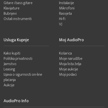
Gitare i bass gitare
Instalacije
Klavijature
Mikrofoni
Bubnjevi
Rasvjeta
Ostali instrumenti
Hi-Fi
VJ
Usluga Kupnje
Moj AudioPro
Kako kupiti
Košarica
Politika privatnosti
Moje narudžbe
Jamstvo
Moja lista želja
Leasing
Moje aukcije
Izjava o sigurnosti on-line
Moji podaci
plaćanja
Aukcije
AudioPro Info