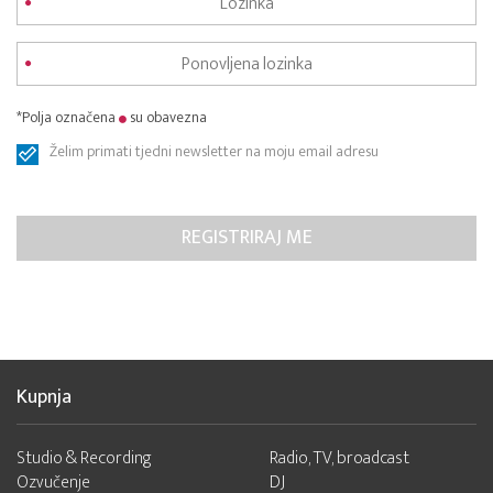
*Polja označena
su obavezna
Želim primati tjedni newsletter na moju email adresu
Kupnja
Studio & Recording
Radio, TV, broadcast
Ozvučenje
DJ