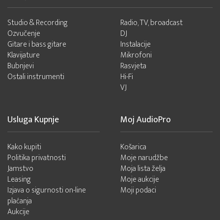
Studio & Recording
Radio, TV, broadcast
Ozvučenje
DJ
Gitare i bass gitare
Instalacije
Klavijature
Mikrofoni
Bubnjevi
Rasvjeta
Ostali instrumenti
Hi-Fi
VJ
Usluga Kupnje
Moj AudioPro
Kako kupiti
Košarica
Politika privatnosti
Moje narudžbe
Jamstvo
Moja lista želja
Leasing
Moje aukcije
Izjava o sigurnosti on-line
Moji podaci
plaćanja
Aukcije