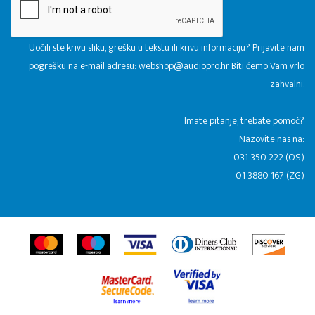
Uočili ste krivu sliku, grešku u tekstu ili krivu informaciju? Prijavite nam
pogrešku na e-mail adresu:
webshop@audiopro.hr
Biti ćemo Vam vrlo
zahvalni.
​Imate pitanje, trebate pomoć?
Nazovite nas na:
031 350 222 (OS)
01 3880 167 (ZG)