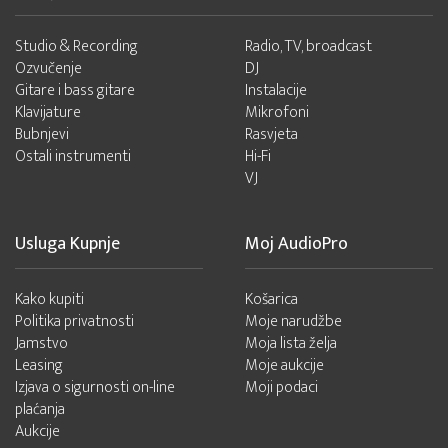
Studio & Recording
Radio, TV, broadcast
Ozvučenje
DJ
Gitare i bass gitare
Instalacije
Klavijature
Mikrofoni
Bubnjevi
Rasvjeta
Ostali instrumenti
Hi-Fi
VJ
Usluga Kupnje
Moj AudioPro
Kako kupiti
Košarica
Politika privatnosti
Moje narudžbe
Jamstvo
Moja lista želja
Leasing
Moje aukcije
Izjava o sigurnosti on-line
Moji podaci
plaćanja
Aukcije