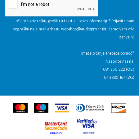
Uočili ste krivu sliku, grešku u tekstu ili krivu informaciju? Prijavite nam
pogrešku na e-mail adresu:
webshop@audiopro.hr
Biti ćemo Vam vrlo
zahvalni.
​Imate pitanje, trebate pomoć?
Nazovite nas na:
031 350 222 (OS)
01 3880 167 (ZG)