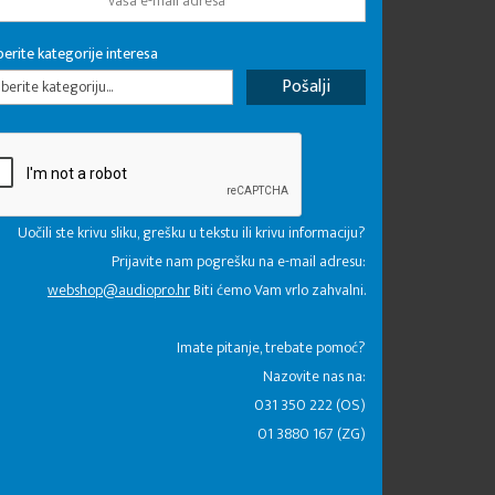
erite kategorije interesa
erite kategoriju...
Uočili ste krivu sliku, grešku u tekstu ili krivu informaciju?
Prijavite nam pogrešku na e-mail adresu:
webshop@audiopro.hr
Biti ćemo Vam vrlo zahvalni.
​Imate pitanje, trebate pomoć?
Nazovite nas na:
031 350 222 (OS)
01 3880 167 (ZG)