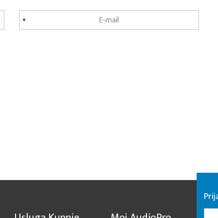
Pri
Usluga Kupnje
Moj AudioPro