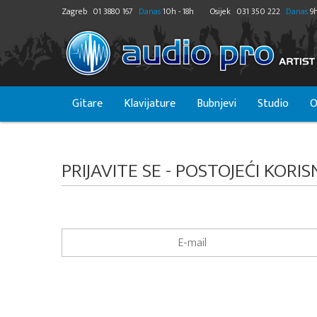
Zagreb
01 3880 167
Danas
10h - 18h
Osijek
031 350 222
Danas
9h
Gitare
Klavijature
Bubnjevi
Studio
O
PRIJAVITE SE - POSTOJEĆI KORIS