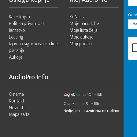
Odab
Kako kupiti
Košarica
Politika privatnosti
Moje narudžbe
Odab
Jamstvo
Moja lista želja
Leasing
Moje aukcije
Izjava o sigurnosti on-line
Moji podaci
plaćanja
Aukcije
AudioPro Info
O nama
Zagreb
10h - 18h
danas
Kontakt
Osijek
9h - 18h
danas
Novosti
Nedjeljom i praznicima ne radimo
Mapa sajta