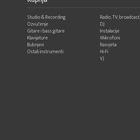
Studio & Recording
Radio, TV, broadcast
Ozvučenje
DJ
Gitare i bass gitare
Instalacije
Klavijature
Mikrofoni
Bubnjevi
Rasvjeta
Ostali instrumenti
Hi-Fi
VJ