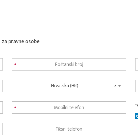
a za pravne osobe
Hrvatska (HR)
×
*