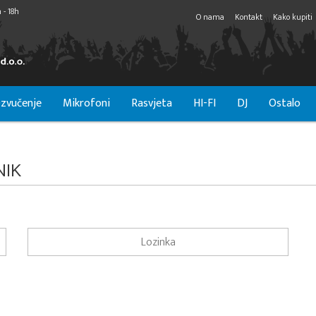
 - 18h
O nama
Kontakt
Kako kupiti
zvučenje
Mikrofoni
Rasvjeta
HI-FI
DJ
Ostalo
NIK