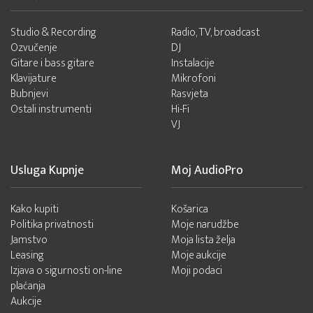
Studio & Recording
Radio, TV, broadcast
Ozvučenje
DJ
Gitare i bass gitare
Instalacije
Klavijature
Mikrofoni
Bubnjevi
Rasvjeta
Ostali instrumenti
Hi-Fi
VJ
Usluga Kupnje
Moj AudioPro
Kako kupiti
Košarica
Politika privatnosti
Moje narudžbe
Jamstvo
Moja lista želja
Leasing
Moje aukcije
Izjava o sigurnosti on-line
Moji podaci
plaćanja
Aukcije