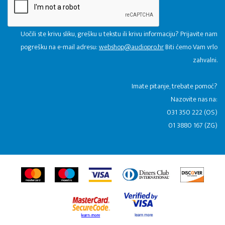
Uočili ste krivu sliku, grešku u tekstu ili krivu informaciju? Prijavite nam
pogrešku na e-mail adresu:
webshop@audiopro.hr
Biti ćemo Vam vrlo
zahvalni.
​Imate pitanje, trebate pomoć?
Nazovite nas na:
031 350 222 (OS)
01 3880 167 (ZG)