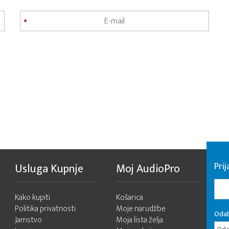
Pri
Usluga Kupnje
Moj AudioPro
Kako kupiti
Košarica
Politika privatnosti
Moje narudžbe
Odab
Jamstvo
Moja lista želja