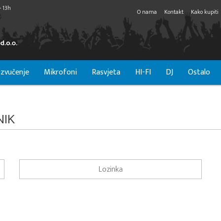
- 13h
O nama
Kontakt
Kako kupiti
zvučenje
Mikrofoni
Rasvjeta
HI-FI
DJ
Ostalo
NIK