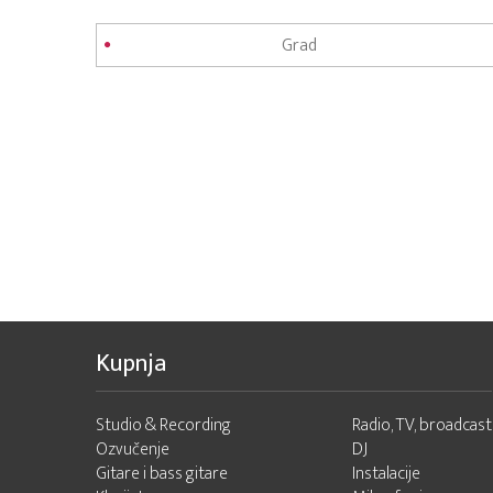
Kupnja
Studio & Recording
Radio, TV, broadcast
Ozvučenje
DJ
Gitare i bass gitare
Instalacije