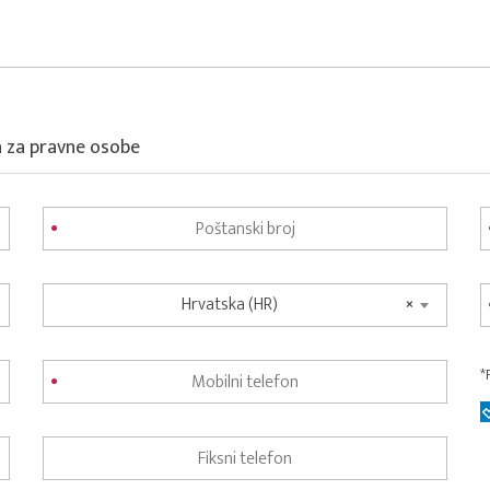
a za pravne osobe
Hrvatska (HR)
×
*