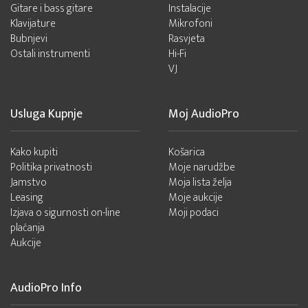
Gitare i bass gitare
Instalacije
Klavijature
Mikrofoni
Bubnjevi
Rasvjeta
Ostali instrumenti
Hi-Fi
VJ
Usluga Kupnje
Moj AudioPro
Kako kupiti
Košarica
Politika privatnosti
Moje narudžbe
Jamstvo
Moja lista želja
Leasing
Moje aukcije
Izjava o sigurnosti on-line
Moji podaci
plaćanja
Aukcije
AudioPro Info