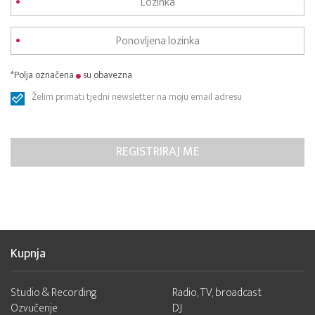
*Polja označena
su obavezna
Želim primati tjedni newsletter na moju email adresu
Kupnja
Studio & Recording
Radio, TV, broadcast
Ozvučenje
DJ