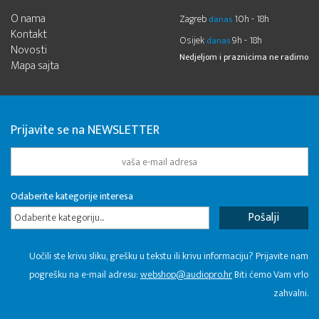
O nama
Zagreb
10h - 18h
danas
Kontakt
Osijek
9h - 18h
danas
Novosti
Nedjeljom i praznicima ne radimo
Mapa sajta
Prijavite se na NEWSLETTER
Odaberite kategorije interesa
Odaberite kategoriju...
Uočili ste krivu sliku, grešku u tekstu ili krivu informaciju? Prijavite nam
pogrešku na e-mail adresu:
webshop@audiopro.hr
Biti ćemo Vam vrlo
zahvalni.