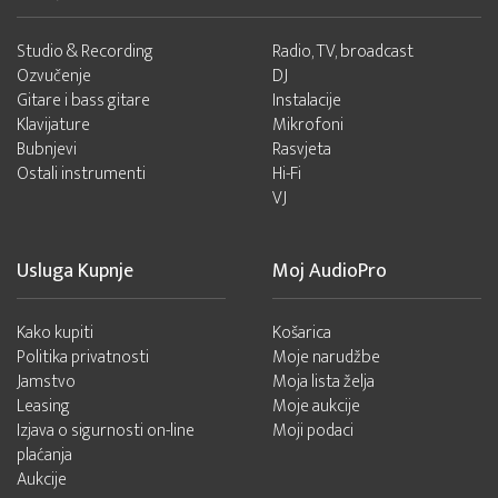
Studio & Recording
Radio, TV, broadcast
Ozvučenje
DJ
Gitare i bass gitare
Instalacije
Klavijature
Mikrofoni
Bubnjevi
Rasvjeta
Ostali instrumenti
Hi-Fi
VJ
Usluga Kupnje
Moj AudioPro
Kako kupiti
Košarica
Politika privatnosti
Moje narudžbe
Jamstvo
Moja lista želja
Leasing
Moje aukcije
Izjava o sigurnosti on-line
Moji podaci
plaćanja
Aukcije