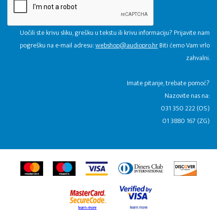
Uočili ste krivu sliku, grešku u tekstu ili krivu informaciju? Prijavite nam
pogrešku na e-mail adresu:
webshop@audiopro.hr
Biti ćemo Vam vrlo
zahvalni.
​Imate pitanje, trebate pomoć?
Nazovite nas na:
031 350 222 (OS)
01 3880 167 (ZG)