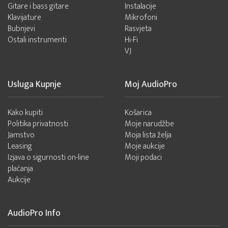
Gitare i bass gitare
Instalacije
Klavijature
Mikrofoni
Bubnjevi
Rasvjeta
Ostali instrumenti
Hi-Fi
VJ
Usluga Kupnje
Moj AudioPro
Kako kupiti
Košarica
Politika privatnosti
Moje narudžbe
Jamstvo
Moja lista želja
Leasing
Moje aukcije
Izjava o sigurnosti on-line
Moji podaci
plaćanja
Aukcije
AudioPro Info