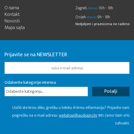
O nama
Zagreb
10h - 18h
danas
Kontakt
Osijek
9h - 18h
danas
Novosti
Nedjeljom i praznicima ne radimo
Mapa sajta
Prijavite se na NEWSLETTER
Odaberite kategorije interesa
Odaberite kategoriju...
Uočili ste krivu sliku, grešku u tekstu ili krivu informaciju? Prijavite nam
pogrešku na e-mail adresu:
webshop@audiopro.hr
Biti ćemo Vam vrlo
zahvalni.