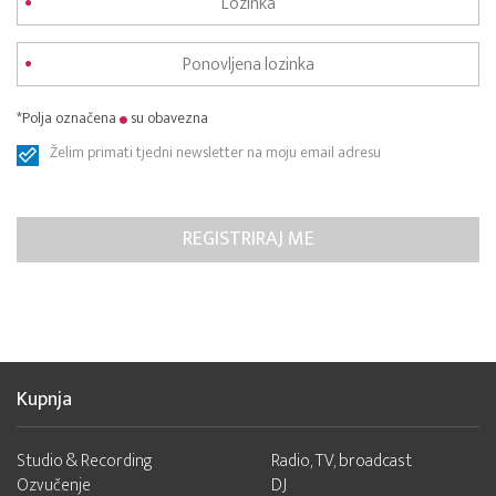
*Polja označena
su obavezna
Želim primati tjedni newsletter na moju email adresu
Kupnja
Studio & Recording
Radio, TV, broadcast
Ozvučenje
DJ