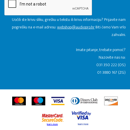
Uočili ste krivu sliku, grešku u tekstu ili krivu informaciju? Prijavite nam
pogrešku na e-mail adresu:
webshop@audiopro.hr
Biti ćemo Vam vrlo
zahvalni.
​Imate pitanje, trebate pomoć?
Nazovite nas na:
031 350 222 (OS)
01 3880 167 (ZG)