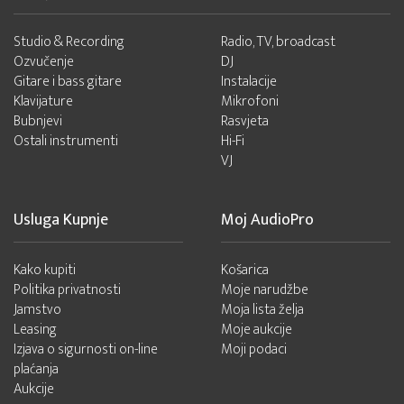
Studio & Recording
Radio, TV, broadcast
Ozvučenje
DJ
Gitare i bass gitare
Instalacije
Klavijature
Mikrofoni
Bubnjevi
Rasvjeta
Ostali instrumenti
Hi-Fi
VJ
Usluga Kupnje
Moj AudioPro
Kako kupiti
Košarica
Politika privatnosti
Moje narudžbe
Jamstvo
Moja lista želja
Leasing
Moje aukcije
Izjava o sigurnosti on-line
Moji podaci
plaćanja
Aukcije