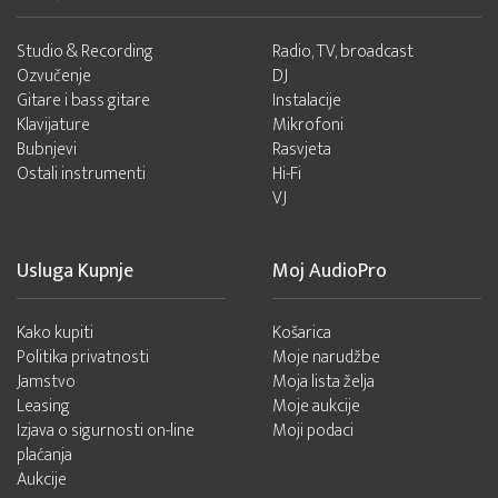
Studio & Recording
Radio, TV, broadcast
Ozvučenje
DJ
Gitare i bass gitare
Instalacije
Klavijature
Mikrofoni
Bubnjevi
Rasvjeta
Ostali instrumenti
Hi-Fi
VJ
Usluga Kupnje
Moj AudioPro
Kako kupiti
Košarica
Politika privatnosti
Moje narudžbe
Jamstvo
Moja lista želja
Leasing
Moje aukcije
Izjava o sigurnosti on-line
Moji podaci
plaćanja
Aukcije