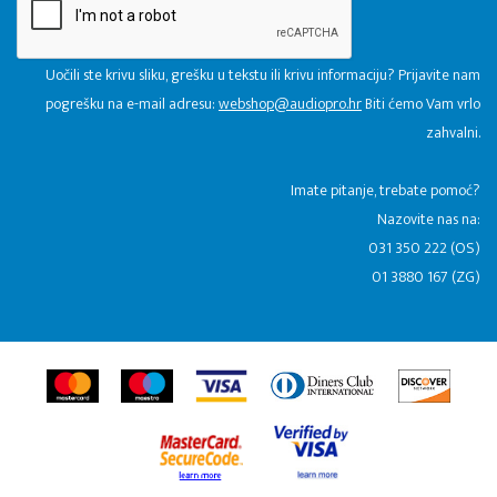
Uočili ste krivu sliku, grešku u tekstu ili krivu informaciju? Prijavite nam
pogrešku na e-mail adresu:
webshop@audiopro.hr
Biti ćemo Vam vrlo
zahvalni.
​Imate pitanje, trebate pomoć?
Nazovite nas na:
031 350 222 (OS)
01 3880 167 (ZG)