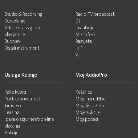
Studio & Recording
Radio, TV, broadcast
Ozvučenje
DJ
Gitare i bass gitare
Instalacije
Klavijature
Mikrofoni
Bubnjevi
Rasvjeta
Ostali instrumenti
Hi-Fi
VJ
Usluga Kupnje
Moj AudioPro
Kako kupiti
Košarica
Politika privatnosti
Moje narudžbe
Jamstvo
Moja lista želja
Leasing
Moje aukcije
Izjava o sigurnosti on-line
Moji podaci
plaćanja
Aukcije