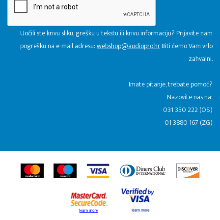
Uočili ste krivu sliku, grešku u tekstu ili krivu informaciju? Prijavite nam
pogrešku na e-mail adresu:
webshop@audiopro.hr
Biti ćemo Vam vrlo
zahvalni.
​Imate pitanje, trebate pomoć?
Nazovite nas na:
031 350 222 (OS)
01 3880 167 (ZG)