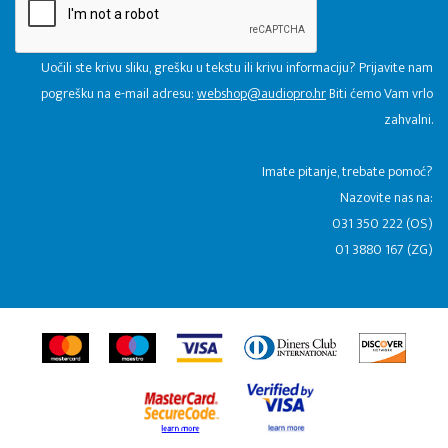
Uočili ste krivu sliku, grešku u tekstu ili krivu informaciju? Prijavite nam
pogrešku na e-mail adresu:
webshop@audiopro.hr
Biti ćemo Vam vrlo
zahvalni.
​Imate pitanje, trebate pomoć?
Nazovite nas na:
031 350 222 (OS)
01 3880 167 (ZG)