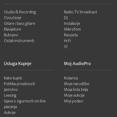
Studio & Recording
Radio, TV, broadcast
Ozvučenje
DJ
Gitare i bass gitare
Instalacije
Klavijature
Mikrofoni
Bubnjevi
Rasvjeta
Ostali instrumenti
Hi-Fi
VJ
Usluga Kupnje
Moj AudioPro
Kako kupiti
Košarica
Politika privatnosti
Moje narudžbe
Jamstvo
Moja lista želja
Leasing
Moje aukcije
Izjava o sigurnosti on-line
Moji podaci
plaćanja
Aukcije