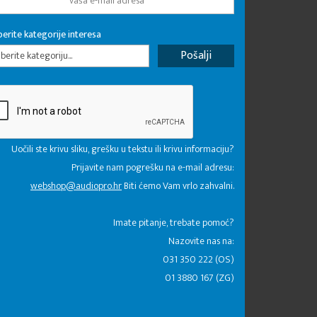
erite kategorije interesa
erite kategoriju...
Uočili ste krivu sliku, grešku u tekstu ili krivu informaciju?
Prijavite nam pogrešku na e-mail adresu:
webshop@audiopro.hr
Biti ćemo Vam vrlo zahvalni.
​Imate pitanje, trebate pomoć?
Nazovite nas na:
031 350 222 (OS)
01 3880 167 (ZG)