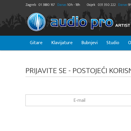
Zagreb
01 3880 167
Danas
10h - 18h
Osijek
031 350 222
Danas
9h
Gitare
Klavijature
Bubnjevi
Studio
O
PRIJAVITE SE - POSTOJEĆI KORIS