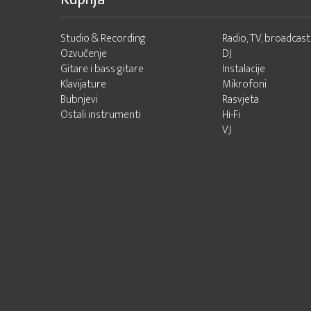
Studio & Recording
Radio, TV, broadcast
Ozvučenje
DJ
Gitare i bass gitare
Instalacije
Klavijature
Mikrofoni
Bubnjevi
Rasvjeta
Ostali instrumenti
Hi-Fi
VJ