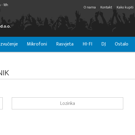
 - 18h
O nama
Kontakt
Kako kupiti
zvučenje
Mikrofoni
Rasvjeta
HI-FI
DJ
Ostalo
NIK