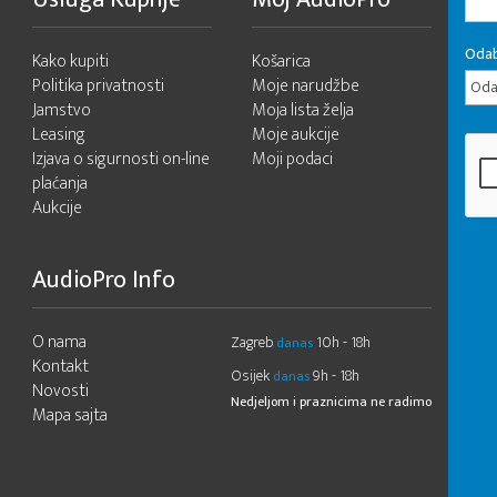
Odab
Kako kupiti
Košarica
Politika privatnosti
Moje narudžbe
Odab
Jamstvo
Moja lista želja
Leasing
Moje aukcije
Izjava o sigurnosti on-line
Moji podaci
plaćanja
Aukcije
AudioPro Info
O nama
Zagreb
10h - 18h
danas
Kontakt
Osijek
9h - 18h
danas
Novosti
Nedjeljom i praznicima ne radimo
Mapa sajta