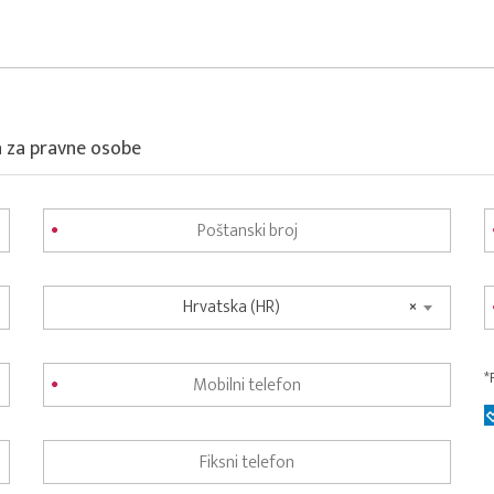
a za pravne osobe
Hrvatska (HR)
×
*