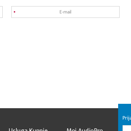
Pri
Usluga Kupnje
Moj AudioPro