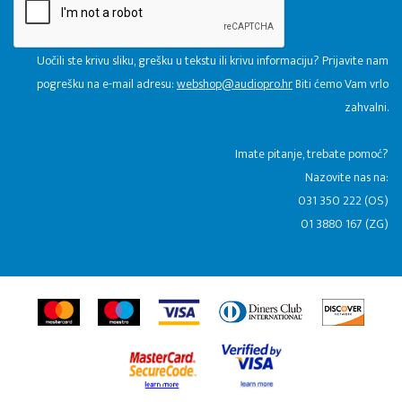
Uočili ste krivu sliku, grešku u tekstu ili krivu informaciju? Prijavite nam
pogrešku na e-mail adresu:
webshop@audiopro.hr
Biti ćemo Vam vrlo
zahvalni.
​Imate pitanje, trebate pomoć?
Nazovite nas na:
031 350 222 (OS)
01 3880 167 (ZG)