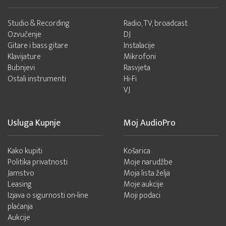
Studio & Recording
Radio, TV, broadcast
Ozvučenje
DJ
Gitare i bass gitare
Instalacije
Klavijature
Mikrofoni
Bubnjevi
Rasvjeta
Ostali instrumenti
Hi-Fi
VJ
Usluga Kupnje
Moj AudioPro
Kako kupiti
Košarica
Politika privatnosti
Moje narudžbe
Jamstvo
Moja lista želja
Leasing
Moje aukcije
Izjava o sigurnosti on-line
Moji podaci
plaćanja
Aukcije