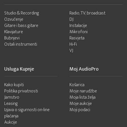
Studio & Recording
Radio, TV, broadcast
Ozvučenje
DJ
Gitare i bass gitare
Instalacije
Klavijature
Mikrofoni
Bubnjevi
Rasvjeta
Ostali instrumenti
Hi-Fi
VJ
Usluga Kupnje
Moj AudioPro
Kako kupiti
Košarica
Politika privatnosti
Moje narudžbe
Jamstvo
Moja lista želja
Leasing
Moje aukcije
Izjava o sigurnosti on-line
Moji podaci
plaćanja
Aukcije