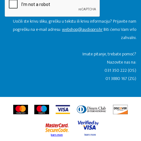
Uočili ste krivu sliku, grešku u tekstu ili krivu informaciju? Prijavite nam
pogrešku na e-mail adresu:
webshop@audiopro.hr
Biti ćemo Vam vrlo
zahvalni.
​Imate pitanje, trebate pomoć?
Nazovite nas na:
031 350 222 (OS)
01 3880 167 (ZG)