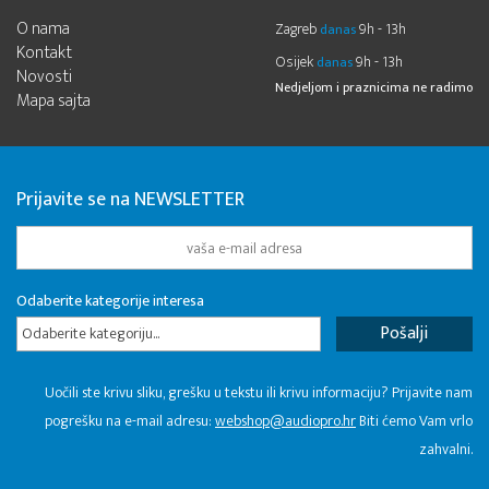
O nama
Zagreb
9h - 13h
danas
Kontakt
Osijek
9h - 13h
danas
Novosti
Nedjeljom i praznicima ne radimo
Mapa sajta
Prijavite se na NEWSLETTER
Odaberite kategorije interesa
Odaberite kategoriju...
Uočili ste krivu sliku, grešku u tekstu ili krivu informaciju? Prijavite nam
pogrešku na e-mail adresu:
webshop@audiopro.hr
Biti ćemo Vam vrlo
zahvalni.