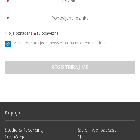
*Polja označena
su obavezna
Želim primati tjedni newsletter na moju email adresu
Kupnja
Studio & Recording
Radio, TV, broadcast
Ozvučenje
DJ