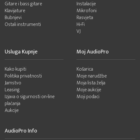
Gitare i bass gitare
Instalacije
Klavijature
Mikrofoni
Bubnjevi
Rasvjeta
Ostali instrumenti
Hi-Fi
VJ
Usluga Kupnje
Moj AudioPro
Kako kupiti
Košarica
Politika privatnosti
Moje narudžbe
Jamstvo
Moja lista želja
Leasing
Moje aukcije
Izjava o sigurnosti on-line
Moji podaci
plaćanja
Aukcije
AudioPro Info